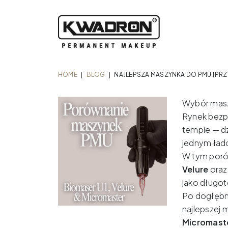
HOME
|
BLOG
|
NAJLEPSZA MASZYNKA DO PMU [PRZ
Wybór maszy
Rynek bezp
tempie — dz
jednym łado
W tym poró
Velure
ora
jako długo
Po dogłębne
najlepszej 
Micromaste