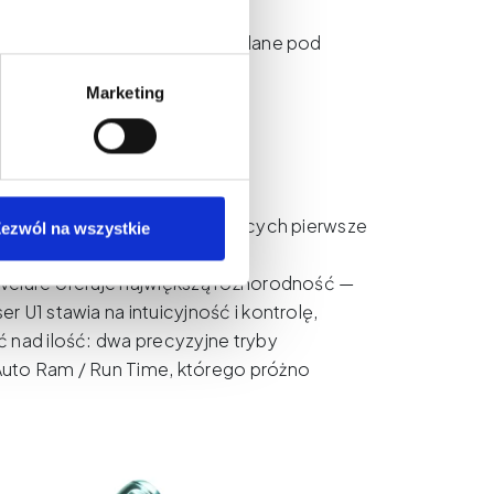
 w jednym.
ą czytelnie opisane i przemyślane pod
Marketing
yjnego wykonywania konturów
ękkich przejść
owy (SMP)
ek — szczególnie tych stawiających pierwsze
ezwól na wszystkie
 Velure oferuje największą różnorodność —
 U1 stawia na intuicyjność i kontrolę,
 nad ilość: dwa precyzyjne tryby
Auto Ram / Run Time, którego próżno