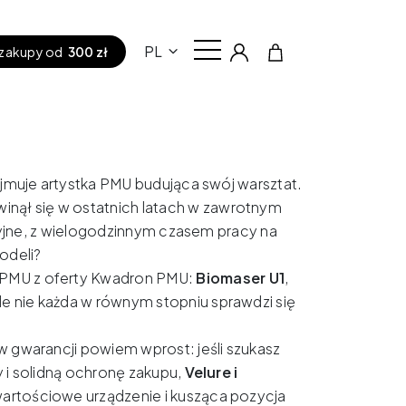
PL
zakupy od
300 zł
ejmuje artystka PMU budująca swój warsztat.
ął się w ostatnich latach w zawrotnym
yzyjne, z wielogodzinnym czasem pracy na
odeli?
 PMU z oferty Kwadron PMU:
Biomaser U1
,
le nie każda w równym stopniu sprawdzi się
 gwarancji powiem wprost: jeśli szukasz
 i solidną ochronę zakupu,
Velure i
wartościowe urządzenie i kusząca pozycja