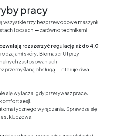
tryby pracy
iają wszystkie trzy bezprzewodowe maszynki
ustach i oczach — zarówno technikami
pozwalają rozszerzyć regulację aż do 4,0
 rodzajami skóry. Biomaser U1 przy
emalnych zastosowaniach.
też przemyślaną obsługą — oferuje dwa
nie się wyłącza, gdy przerywasz pracę.
komfort sesji.
automatycznego wyłączania. Sprawdza się
jest kluczowa.
wniając płynne, precyzyjne wypełnienia i