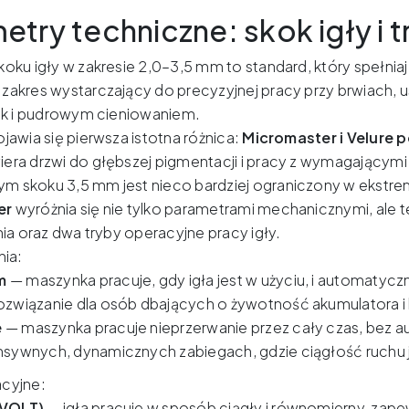
etry techniczne: skok igły i 
koku igły w zakresie 2,0–3,5 mm to standard, który spełn
zakres wystarczający do precyzyjnej pracy przy brwiach, 
jak i pudrowym cieniowaniem.
ojawia się pierwsza istotna różnica:
Micromaster i Velure 
wiera drzwi do głębszej pigmentacji i pracy z wymagającymi
m skoku 3,5 mm jest nieco bardziej ograniczony w ekstr
er
wyróżnia się nie tylko parametrami mechanicznymi, ale 
nia oraz dwa tryby operacyjne pracy igły.
nia:
m
— maszynka pracuje, gdy igła jest w użyciu, i automatycz
rozwiązanie dla osób dbających o żywotność akumulatora i 
e
— maszynka pracuje nieprzerwanie przez cały czas, bez 
ensywnych, dynamicznych zabiegach, gdzie ciągłość ruchu 
acyjne:
 VOLT)
— igła pracuje w sposób ciągły i równomierny, zape