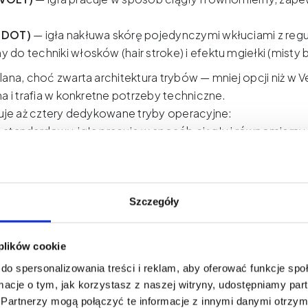
b DOT)
— igła nakłuwa skórę pojedynczymi wkłuciami z regul
 do techniki włosków (hair stroke) i efektu mgiełki (misty 
na, choć zwarta architektura trybów — mniej opcji niż w Vel
a i trafia w konkretne potrzeby techniczne.
uje aż cztery dedykowane tryby operacyjne:
 standardowy, igła pracuje w sposób ciągły i równomierny.
 i linii oczu.
b przerywany, igła wykonuje regularne ruchy z przerwami. 
 — pozwala wyraźnie obserwować efekt każdego nakłucia i
b gradientowy, kolor pigmentu przechodzi stopniowo od c
Szczegóły
ych, miękkich przejść tonalnych — świetny do cieniowania 
igła wykonuje szybkie, precyzyjne nakłucia punktowe z regu
 plików cookie
 do techniki hair stroke oraz efektu mglistych brwi (misty 
do spersonalizowania treści i reklam, aby oferować funkcje sp
 marketingowy chwyt — to realne narzędzie, które zmieni
ormacje o tym, jak korzystasz z naszej witryny, udostępniamy p
 maszynki, to maszynka dostosowuje się do techniki. Dla a
Partnerzy mogą połączyć te informacje z innymi danymi otrzym