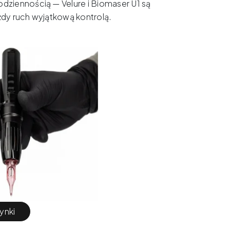
codziennością — Velure i Biomaser U1 są
ażdy ruch wyjątkową kontrolą.
ynki