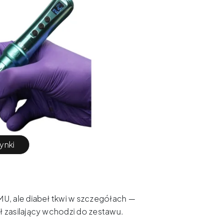
ynki
U, ale diabeł tkwi w szczegółach —
 zasilający wchodzi do zestawu.