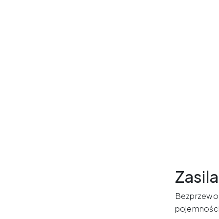
Zasila
Bezprzewodo
pojemności 