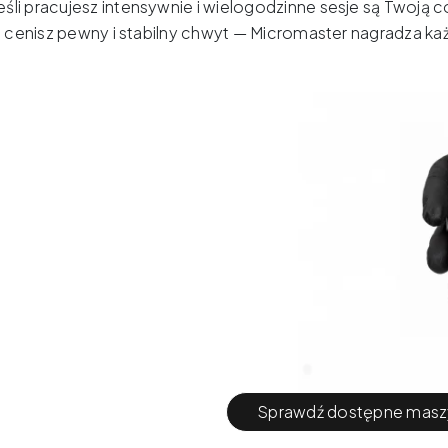
eśli pracujesz intensywnie i wielogodzinne sesje są Twoją 
śli cenisz pewny i stabilny chwyt — Micromaster nagradza k
Sprawdź dostępne masz