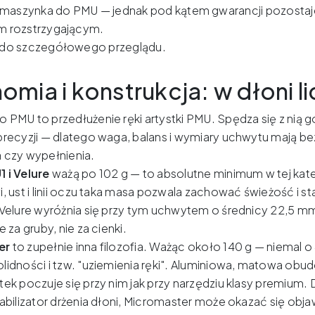
 maszynka do PMU — jednak pod kątem gwarancji pozostaje 
 rozstrzygającym.
do szczegółowego przeglądu.
omia i konstrukcja: w dłoni l
 PMU to przedłużenie ręki artystki PMU. Spędza się z nią
precyzji — dlatego waga, balans i wymiary uchwytu mają be
 czy wypełnienia.
 i Velure
ważą po 102 g — to absolutne minimum w tej kate
i, ust i linii oczu taka masa pozwala zachować świeżość i 
 Velure wyróżnia się przy tym uchwytem o średnicy 22,5 mm,
e za gruby, nie za cienki.
er
to zupełnie inna filozofia. Ważąc około 140 g — niemal o
lidności i tzw. "uziemienia ręki". Aluminiowa, matowa obud
tek poczuje się przy nim jak przy narzędziu klasy premium. 
tabilizator drżenia dłoni, Micromaster może okazać się obj