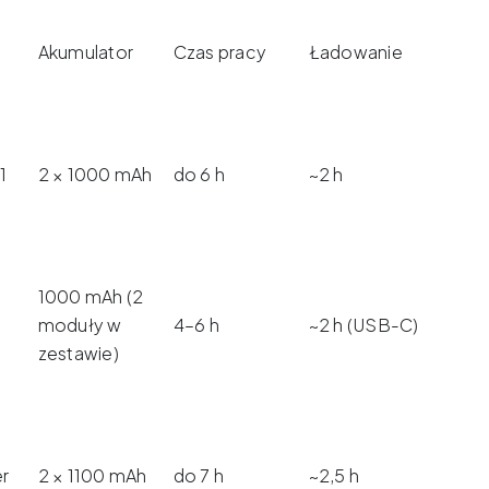
Akumulator
Czas pracy
Ładowanie
1
2 × 1000 mAh
do 6 h
~2 h
1000 mAh (2
moduły w
4–6 h
~2 h (USB-C)
zestawie)
r
2 × 1100 mAh
do 7 h
~2,5 h