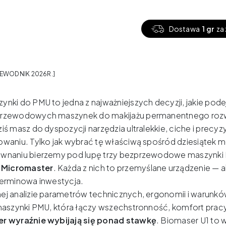
Dostawa
1 gr
za 
EWODNIK 2026R.]
nki do PMU to jedna z najważniejszych decyzji, jakie pod
rzewodowych maszynek do makijażu permanentnego rozwin
iś masz do dyspozycji narzędzia ultralekkie, ciche i prec
waniu. Tylko jak wybrać tę właściwą spośród dziesiątek m
wnaniu bierzemy pod lupę trzy bezprzewodowe maszynki
z
Micromaster
. Każda z nich to przemyślane urządzenie — a
terminowa inwestycja.
j analizie parametrów technicznych, ergonomii i warunków
maszynki PMU, która łączy wszechstronność, komfort pracy
r wyraźnie wybijają się ponad stawkę
. Biomaser U1 to 