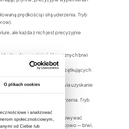
owaną prędkością i siłą uderzenia. Tryb
brow).
ure, ale każda z nich jest precyzyjnie
 Idealny do wypełnień, klasycznych brwi
Szczególnie przydatny dla początkujących
 na bieżąco korygować pracę.
iemnego do jasnego, co ułatwia uzyskanie
O plikach cookies
brwi i efektów ombre.
lowaną prędkością i siłą uderzenia. Tryb
brow).
ołecznościowe i analizować
a sposób pracy. Zamiast dostosowywać
artnerom społecznościowym,
rtystki pracującej wielotechnikowo — brwi,
anymi od Ciebie lub