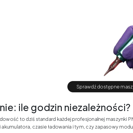
Sprawdź dostępne masz
nie: ile godzin niezależności?
wość to dziś standard każdej profesjonalnej maszynki PM
akumulatora, czasie ładowania i tym, czy zapasowy moduł