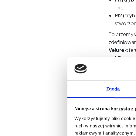
linie.
M2 (try
stworzony
To przemyśla
zdefiniowan
Velure
ofer
M1
— tryb
pudrowych
M2
— try
artystek
M3
— try
Zgoda
naturaln
Tryb P
— 
Niniejsza strona korzysta z
stworzony
Wykorzystujemy pliki cookie 
To nie jest
ruch w naszej witrynie. Inf
technikę do
reklamowym i analitycznym. 