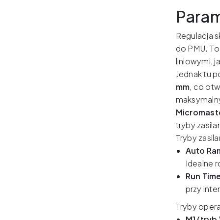
Param
Regulacja s
do PMU. To 
liniowymi, 
Jednak tu p
mm
, co ot
maksymalny
Micromast
tryby zasila
Tryby zasila
Auto Ra
Idealne 
Run Tim
przy int
Tryby oper
M1 (tryb