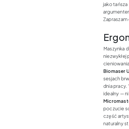
jako tańsza
argumentem
Zapraszam 
Ergon
Maszynka do
niezwykłej 
cieniowania
Biomaser U1
sesjach brw
dnia pracy.
idealny — ni
Micromast
poczucie so
część artys
naturalny s