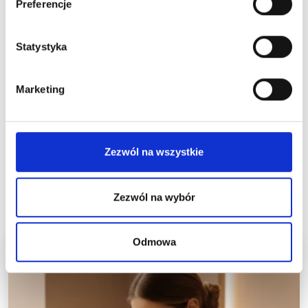
pierwsze kroki w branży.
Preferencje
__________
Statystyka
To miejsce, w którym znajdziesz wszystko, czego
potrzebujesz na starcie:
ZAPRASZAMY!
Marketing
Dowiedz sie więcej
Zezwól na wszystkie
Zezwól na wybór
Odmowa