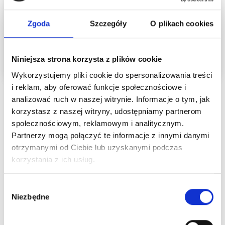
Zgoda
Szczegóły
O plikach cookies
Niniejsza strona korzysta z plików cookie
Wykorzystujemy pliki cookie do spersonalizowania treści
i reklam, aby oferować funkcje społecznościowe i
analizować ruch w naszej witrynie. Informacje o tym, jak
korzystasz z naszej witryny, udostępniamy partnerom
Szukasz wydarzenia PMU dla
społecznościowym, reklamowym i analitycznym.
początkujących i nie wiesz, od czego
Partnerzy mogą połączyć te informacje z innymi danymi
zacząć?
otrzymanymi od Ciebie lub uzyskanymi podczas
korzystania z ich usług.
👉
Zacznij od naszej kategorii stworzonej
specjalnie dla nowych artystek PMU.
Wybór
– polecane
zestawy PMU
,
Niezbędne
zgody
–
webinary i wydarzenia
dla początkujących,
– artykuły i materiały, które pomogą Ci postawić