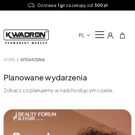
Dostawa
1 gr
za zakupy od
300 zł
PL
HOME
|
WYDARZENIA
Planowane wydarzenia
Zobacz co planujemy w nadchodzącym czasie.