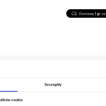
Dostawa
1 gr
za 
Szczegóły
 plików cookie
Wydarzenia
Produkty