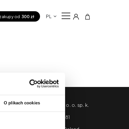
PL
zakupy od
300 zł
O plikach cookies
KWADRON Sp. z o. o. sp. k.
ul. Sosnowiecka 81