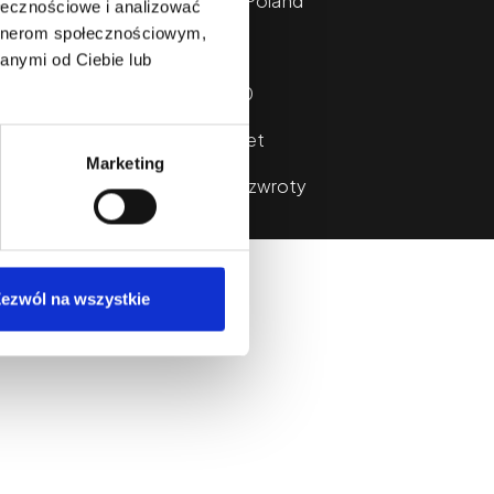
31-345 Kraków, Poland
ołecznościowe i analizować
artnerom społecznościowym,
+48 666 601 666
anymi od Ciebie lub
kterystyki
+48 12 282 70 60
info@kwadron.net
Marketing
tyka Cookie
Reklamacje i zwroty
ezwól na wszystkie