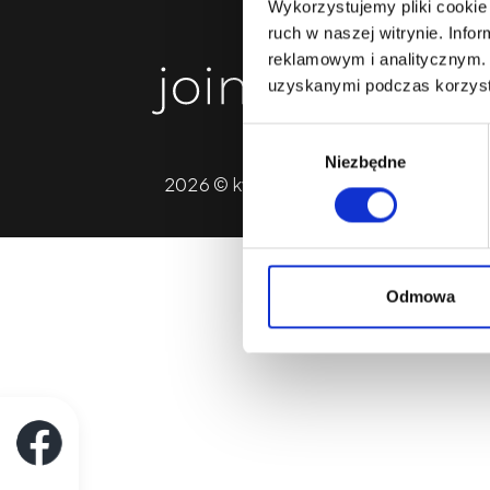
Wykorzystujemy pliki cookie 
ruch w naszej witrynie. Inf
reklamowym i analitycznym. 
Blog
uzyskanymi podczas korzysta
Wybór
Niezbędne
zgody
2026 © kwadronopmu.com - Wszelkie 
Odmowa