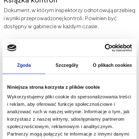
Dokument, w którym inspektorzy odnotowują przebieg
i wyniki przeprowadzonej kontroli. Powinien być
dostępny w gabinecie w każdym czasie.
Dokumenty BHP i organizacyjne
Dokumenty z tej kategorii regulują funkcjonowanie
wewnętrzne salonu i potwierdzają sprawność
Zgoda
Szczegóły
O plikach cookies
techniczną sprzętu.
Instrukcje BHP i ocena ryzyka zawodowego
–
Niniejsza strona korzysta z plików cookie
obowiązkowe w przypadku zatrudniania
pracowników.
Wykorzystujemy pliki cookie do spersonalizowania treści
Regulamin salonu
– określa zasady rezerwacji,
i reklam, aby oferować funkcje społecznościowe i
odwoływania wizyt oraz zachowania obowiązujące
analizować ruch w naszej witrynie. Informacje o tym, jak
korzystasz z naszej witryny, udostępniamy partnerom
w obiekcie.
społecznościowym, reklamowym i analitycznym.
Dokumentacja urządzeń i przeglądów
Partnerzy mogą połączyć te informacje z innymi danymi
technicznych
– paszporty techniczne frezarek,