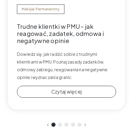
Makijaż Permanentny
Trudne klientki w PMU – jak
reagować, zadatek, odmowa i
negatywne opinie
Dowiedz się, jak radzić sobie z trudnymi
klientkami w PMU. Poznaj zasady zadatków,
odmowy zabiegu, reagowania na negatywne
opinie i wyznaczania granic.
Czytaj więcej