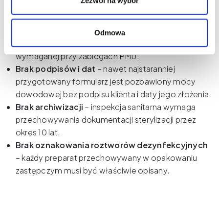
Zezwól na wybór
lub niezgodna z obowiązującymi normami.
Stosowanie wzorów pobranych z internetu bez
dostosowania do specyfiki gabinetu
– formularz
Odmowa
zgody na manicure istotnie różni się od zgody
wymaganej przy zabiegach PMU.
Brak podpisów i dat
– nawet najstaranniej
przygotowany formularz jest pozbawiony mocy
dowodowej bez podpisu klienta i daty jego złożenia.
Brak archiwizacji
– inspekcja sanitarna wymaga
przechowywania dokumentacji sterylizacji przez
okres 10 lat.
Brak oznakowania roztworów dezynfekcyjnych
– każdy preparat przechowywany w opakowaniu
zastępczym musi być właściwie opisany.