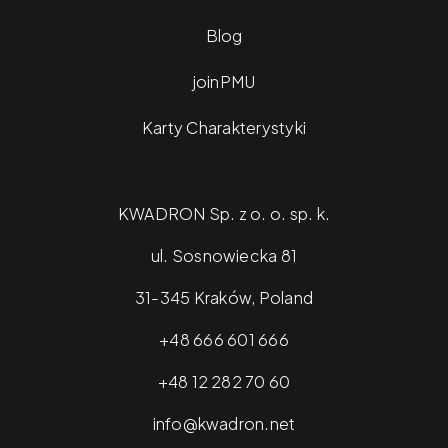
Blog
joinPMU
Karty Charakterystyki
KWADRON Sp. z o. o. sp. k.
ul. Sosnowiecka 81
31-345 Kraków, Poland
+48 666 601 666
+48 12 282 70 60
info@kwadron.net