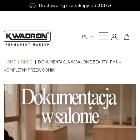
Dostawa
1 gr
za zakupy od
300 zł
PL
HOME
|
BLOG
|
DOKUMENTACJA W SALONIE BEAUTY I PMU –
KOMPLETNY PRZEWODNIK