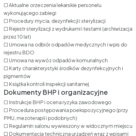
☐ Aktualne orzeczenia lekarskie personelu
wykonującego zabiegi
☐ Procedury mycia, dezynfekcji i sterylizacji
☐ Rejestr sterylizacji z wydrukami i testami (archiwizacja
przez 10 lat)
☐ Umowa na odbiór odpadów medycznych i wpis do
rejestru BDO
☐ Umowa na wywóz odpadów komunalnych
☐ Karty charakterystyki środków dezynfekcyjnych i
pigmentów
☐ Książka kontroli inspekcji sanitarnej
Dokumenty BHP i organizacyjne
☐ Instrukcje BHP i ocena ryzyka zawodowego
☐ Procedura postępowania poekspozycyjnego (przy
PMU, mezoterapii i podobnych)
☐ Regulamin salonu wywieszony w widocznym miejscu
☐ Dokumentacja techniczna urządzeń wraz z wpisami