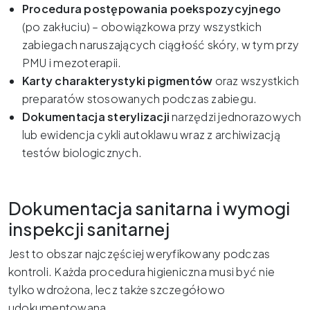
Procedura postępowania poekspozycyjnego
(po zakłuciu) – obowiązkowa przy wszystkich
zabiegach naruszających ciągłość skóry, w tym przy
PMU i mezoterapii.
Karty charakterystyki pigmentów
oraz wszystkich
preparatów stosowanych podczas zabiegu.
Dokumentacja sterylizacji
narzędzi jednorazowych
lub ewidencja cykli autoklawu wraz z archiwizacją
testów biologicznych.
Dokumentacja sanitarna i wymogi
inspekcji sanitarnej
Jest to obszar najczęściej weryfikowany podczas
kontroli. Każda procedura higieniczna musi być nie
tylko wdrożona, lecz także szczegółowo
udokumentowana.