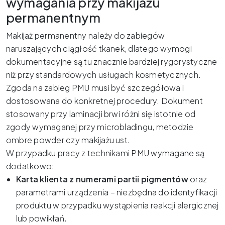
wymagania przy makijażu
permanentnym
Makijaż permanentny należy do zabiegów
naruszających ciągłość tkanek, dlatego wymogi
dokumentacyjne są tu znacznie bardziej rygorystyczne
niż przy standardowych usługach kosmetycznych.
Zgoda na zabieg PMU musi być szczegółowa i
dostosowana do konkretnej procedury. Dokument
stosowany przy laminacji brwi różni się istotnie od
zgody wymaganej przy microbladingu, metodzie
ombre powder czy makijażu ust.
W przypadku pracy z technikami PMU wymagane są
dodatkowo:
Karta klienta z numerami partii pigmentów
oraz
parametrami urządzenia – niezbędna do identyfikacji
produktu w przypadku wystąpienia reakcji alergicznej
lub powikłań.