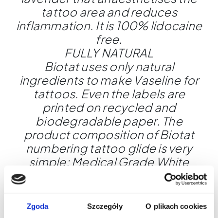
tattoo area and reduces
inflammation. It is 100% lidocaine
free.
FULLY NATURAL
Biotat uses only natural
ingredients to make Vaseline for
tattoos. Even the labels are
printed on recycled and
biodegradable paper. The
product composition of Biotat
numbering tattoo glide is very
simple: Medical Grade White
Petrolatum, Syzygium
Aromaticum, Glycerol, Honey,
Lavender
Zgoda
Szczegóły
O plikach cookies
REDUCES PAIN AND