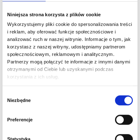
INFLAMMATION
Biotat numbering tattoo glide is
Niniejsza strona korzysta z plików cookie
free of dyes and artificial odors.
Wykorzystujemy pliki cookie do spersonalizowania treści
Eugenol, found in clove oil, honey
i reklam, aby oferować funkcje społecznościowe i
analizować ruch w naszej witrynie. Informacje o tym, jak
and lavender, reduce pain and
korzystasz z naszej witryny, udostępniamy partnerom
anesthetize the tattoo site. In
społecznościowym, reklamowym i analitycznym.
addition, Vaseline due to
Partnerzy mogą połączyć te informacje z innymi danymi
antibacterial properties reduces
otrzymanymi od Ciebie lub uzyskanymi podczas
redness and inflammation.
korzystania z ich usług.
Packaging: 100 ml
Contains: Medical Grade White
Wybór
Niezbędne
zgody
Petrolatum, Syzygium
Aromaticum, Glycerol, Honey,
Lavender.
Preferencje
Statystyka