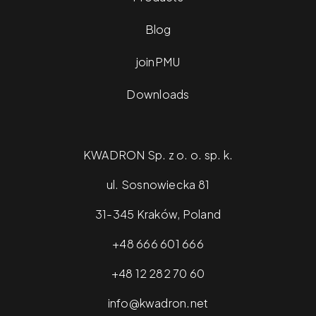
Blog
joinPMU
Downloads
KWADRON Sp. z o. o. sp. k.
ul. Sosnowiecka 81
31-345 Kraków, Poland
+48 666 601 666
+48 12 282 70 60
info@kwadron.net