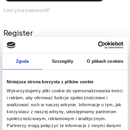
Lost your password?
Register
Required
Email address
*
Zgoda
Szczegóły
O plikach cookies
Required
Password
*
Niniejsza strona korzysta z plików cookie
Wykorzystujemy pliki cookie do spersonalizowania treści
i reklam, aby oferować funkcje społecznościowe i
Twoje dane osobowe zostaną użyte do obsługi twojej
analizować ruch w naszej witrynie. Informacje o tym, jak
wizyty na naszej stronie, zarządzania dostępem do
korzystasz z naszej witryny, udostępniamy partnerom
twojego konta i dla innych celów o których mówi nasza
społecznościowym, reklamowym i analitycznym.
privacy policy
.
Partnerzy mogą połączyć te informacje z innymi danymi