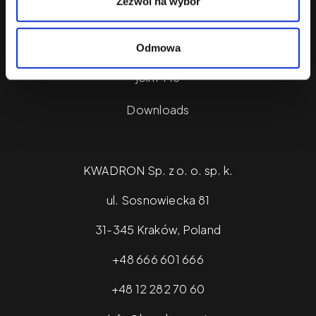
Zezwól na wybór
Products
Blog
Odmowa
joinPMU
Downloads
KWADRON Sp. z o. o. sp. k.
ul. Sosnowiecka 81
31-345 Kraków, Poland
+48 666 601 666
+48 12 282 70 60