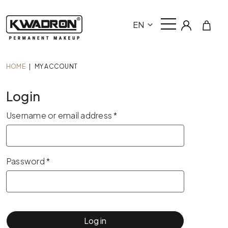
EN
HOME
|
MY ACCOUNT
Login
Required
Username or email address
*
Required
Password
*
Log in