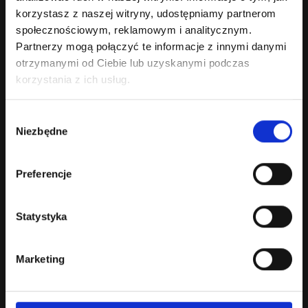
korzystasz z naszej witryny, udostępniamy partnerom
społecznościowym, reklamowym i analitycznym.
Partnerzy mogą połączyć te informacje z innymi danymi
otrzymanymi od Ciebie lub uzyskanymi podczas
korzystania z ich usług.
About us
Wybór
Products
Niezbędne
zgody
Blog
Preferencje
joinPMU
Statystyka
Downloads
Marketing
KWADRON Sp. z o. o. sp. k.