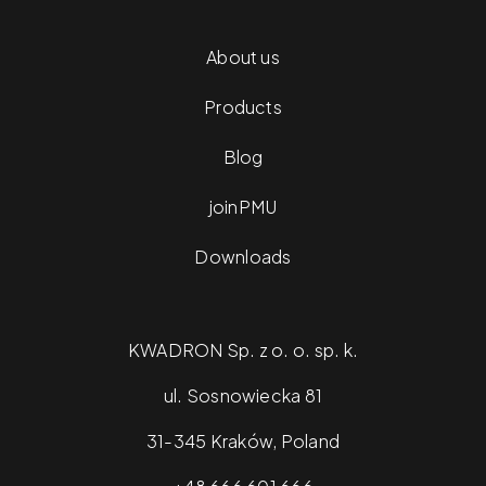
About us
Products
Blog
joinPMU
Downloads
KWADRON Sp. z o. o. sp. k.
ul. Sosnowiecka 81
31-345 Kraków, Poland