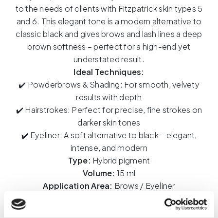
Tokio
to the needs of clients with Fitzpatrick skin types 5
15ml
and 6. This elegant tone is a modern alternative to
quantity
classic black and gives brows and lash lines a deep
brown softness – perfect for a high-end yet
understated result.
Ideal Techniques:
✔️ Powderbrows & Shading: For smooth, velvety
results with depth
✔️ Hairstrokes: Perfect for precise, fine strokes on
darker skin tones
✔️ Eyeliner: A soft alternative to black – elegant,
intense, and modern
Type:
Hybrid pigment
Volume:
15 ml
Application Area:
Brows / Eyeliner