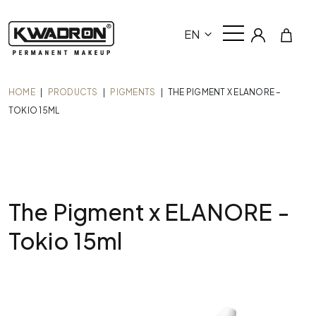
EN
HOME
|
PRODUCTS
|
PIGMENTS
|
THE PIGMENT X ELANORE –
TOKIO 15ML
The Pigment x ELANORE -
Tokio 15ml