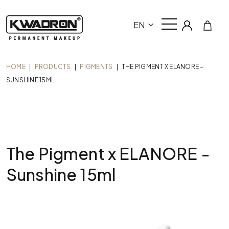
EN
HOME
|
PRODUCTS
|
PIGMENTS
|
THE PIGMENT X ELANORE –
SUNSHINE 15ML
The Pigment x ELANORE -
Sunshine 15ml