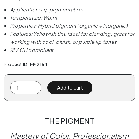
Application: Lip pigmentation
Temperature: Warm
Properties: Hybrid pigment (organic + inorganic)
Features: Yellowish tint, ideal for blending; great for
working with cool, bluish, or purple lip tones
REACH compliant
Product ID: M92154
The
Add to cart
Pigment
x
ELANORE
-
THE PIGMENT
Sunshine
15ml
Mastery of Color. Professionalism