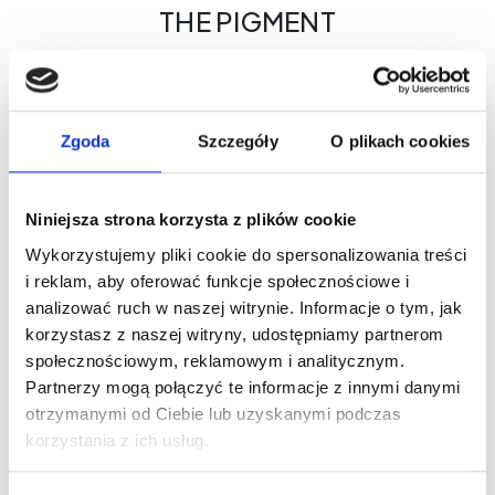
Thinner
THE PIGMENT
Solution
quantity
Mastery of Color. Professionalism
You Can See.
Zgoda
Szczegóły
O plikach cookies
Why choose THE PIGMENT?
Maximum control during the treatment
Shades designed for a variety of skin types
Niniejsza strona korzysta z plików cookie
Global safety standards
Wykorzystujemy pliki cookie do spersonalizowania treści
THE PIGMENT - Where beauty begins.
i reklam, aby oferować funkcje społecznościowe i
analizować ruch w naszej witrynie. Informacje o tym, jak
korzystasz z naszej witryny, udostępniamy partnerom
społecznościowym, reklamowym i analitycznym.
Partnerzy mogą połączyć te informacje z innymi danymi
otrzymanymi od Ciebie lub uzyskanymi podczas
korzystania z ich usług.
New on our blog