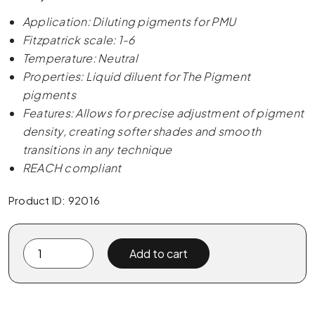
Application: Diluting pigments for PMU
Fitzpatrick scale: 1-6
Temperature: Neutral
Properties: Liquid diluent for The Pigment
pigments
Features: Allows for precise adjustment of pigment
density, creating softer shades and smooth
transitions in any technique
REACH compliant
Product ID: 92016
The
Add to cart
Pigment
-
PMU