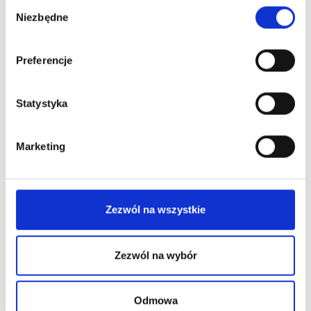
Wybór
Niezbędne
zgody
Preferencje
Statystyka
Marketing
Zezwól na wszystkie
Zezwól na wybór
Permanent Makeup
Difficult PMU Clients – How to
Odmowa