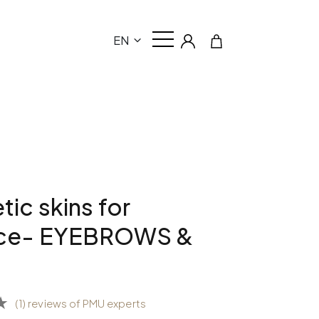
EN
tic skins for
ice- EYEBROWS &
(1) reviews of PMU experts