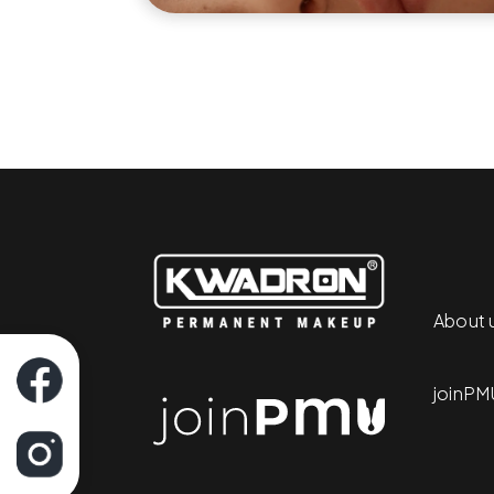
About 
joinPM