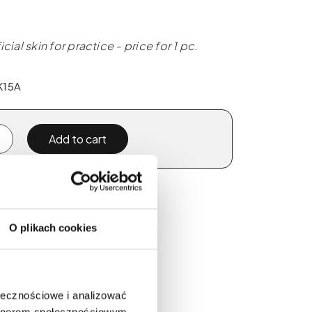
ficial skin for practice - price for 1 pc.
K15A
Add to cart
WS
O plikach cookies
ołecznościowe i analizować
artnerom społecznościowym,