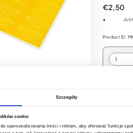
€
2,50
Arti
Product ID: M
Synthetic
skins
for
practice-
EYEBRO
&
Szczegóły
LIPS
quantity
 plików cookie
do spersonalizowania treści i reklam, aby oferować funkcje sp
ormacje o tym, jak korzystasz z naszej witryny, udostępniamy p