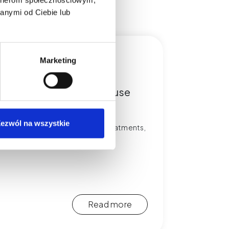
anymi od Ciebie lub
Marketing
d, Handle Deposits, Refuse
views
ezwól na wszystkie
the rules for deposits, refusing treatments,
ies.
Read more