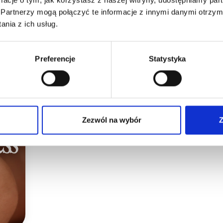
Partnerzy mogą połączyć te informacje z innymi danymi otrzym
nia z ich usług.
Permanent Makeup
Preferencje
Statystyka
Difficult PMU Clients – How to Respon
Treatments, and Manage Negative Re
Zezwól na wybór
Z
Learn how to deal with difficult clients at PMU. Learn 
responding to negative reviews, and setting boundar