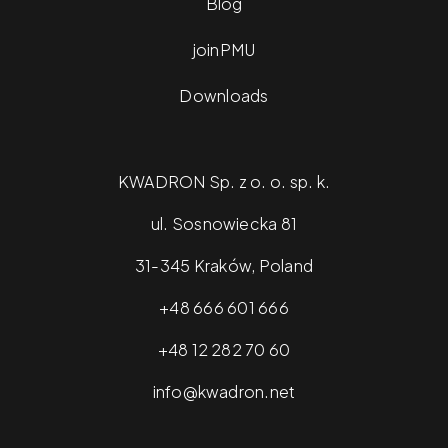
Blog
joinPMU
Downloads
KWADRON Sp. z o. o. sp. k.
ul. Sosnowiecka 81
31-345 Kraków, Poland
+48 666 601 666
+48 12 282 70 60
info@kwadron.net