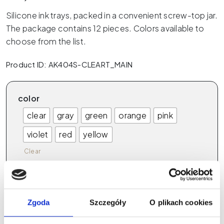
Silicone ink trays, packed in a convenient screw-top jar.
The package contains 12 pieces. Colors available to
choose from the list.
Product ID: AK404S-CLEART_MAIN
color
clear
gray
green
orange
pink
violet
red
yellow
Clear
Wybierz wariant produktu powyżej
Zgoda
Szczegóły
O plikach cookies