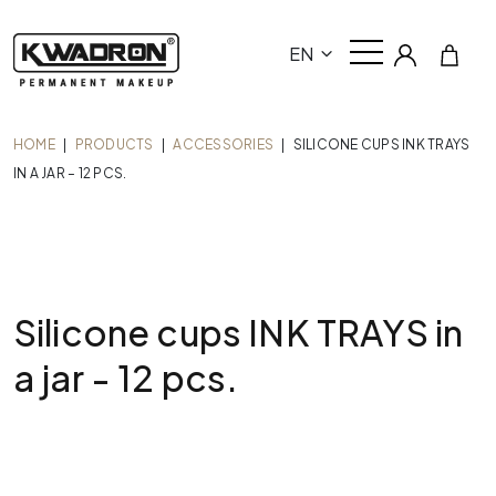
EN
HOME
|
PRODUCTS
|
ACCESSORIES
|
SILICONE CUPS INK TRAYS
IN A JAR – 12 PCS.
Silicone cups INK TRAYS in
a jar - 12 pcs.