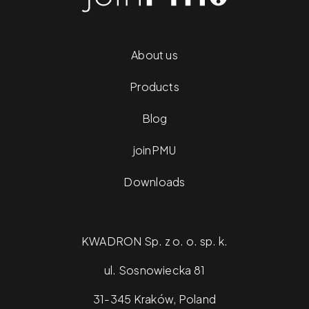
About us
Products
Blog
joinPMU
Downloads
KWADRON Sp. z o. o. sp. k.
ul. Sosnowiecka 81
31-345 Kraków, Poland