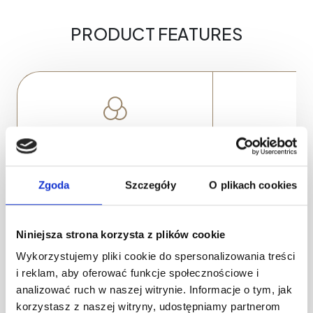
PRODUCT FEATURES
VERSATILE ACTION
PROFESSION
Provides immediate relief and has a
Prepares the skin 
Zgoda
Szczegóły
O plikach cookies
tightening effect to prevent swelling and
minimizing the ris
secondary bleeding. Reduces redness,
excessive bleedin
Niniejsza strona korzysta z plików cookie
promotes proper blood and plasma
application, it s
drainage, and acts as a soothing patch.
reddened skin, ensur
Wykorzystujemy pliki cookie do spersonalizowania treści
i reklam, aby oferować funkcje społecznościowe i
analizować ruch w naszej witrynie. Informacje o tym, jak
korzystasz z naszej witryny, udostępniamy partnerom