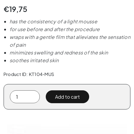
€
19,75
has the consistency of a light mousse
for use before and after the procedure
wraps with a gentle film that alleviates the sensation
of pain
minimizes swelling and redness of the skin
soothes irritated skin
Product ID: KT104-MUS
PMU.
Add to cart
Pretty
Me
Up.
Premium
Process