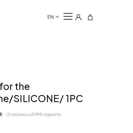
EN
for the
ne/SILICONE/ 1PC
(1) reviews of PMU experts