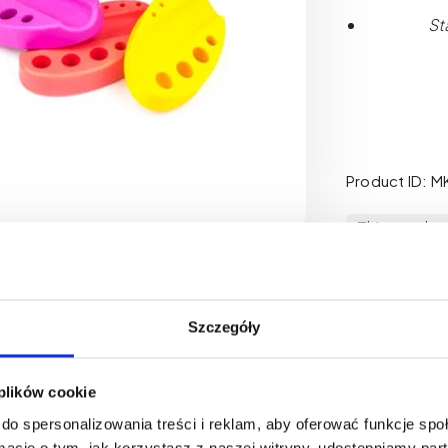
St
Product ID: M
This product
Szczegóły
 plików cookie
do spersonalizowania treści i reklam, aby oferować funkcje sp
ormacje o tym, jak korzystasz z naszej witryny, udostępniamy p