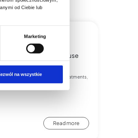
anymi od Ciebie lub
Marketing
d, Handle Deposits, Refuse
views
ezwól na wszystkie
the rules for deposits, refusing treatments,
ies.
Read more