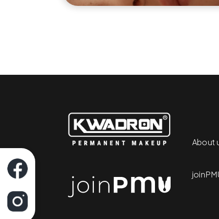
About 
joinPM