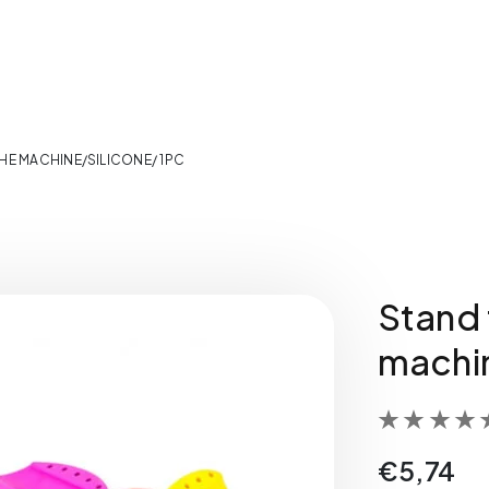
HE MACHINE/SILICONE/ 1PC
Stand 
machi
€
5,74