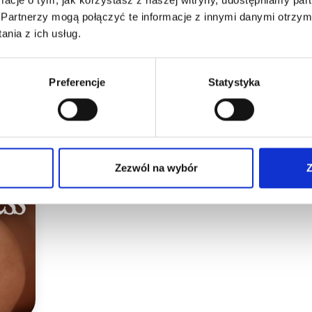
Partnerzy mogą połączyć te informacje z innymi danymi otrzym
nia z ich usług.
Permanent Makeup
Preferencje
Statystyka
Difficult PMU Clients – How to Respon
Treatments, and Manage Negative Re
Zezwól na wybór
Z
Learn how to deal with difficult clients at PMU. Learn 
responding to negative reviews, and setting boundar