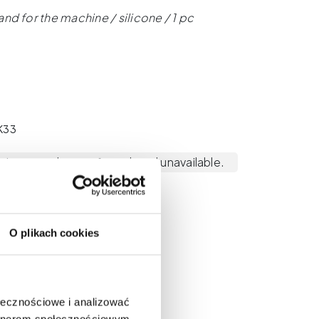
and for the machine / silicone / 1 pc
K33
 is currently out of stock and unavailable.
O plikach cookies
ołecznościowe i analizować
artnerom społecznościowym,