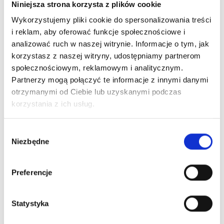
Niniejsza strona korzysta z plików cookie
New on our blog
Wykorzystujemy pliki cookie do spersonalizowania treści
i reklam, aby oferować funkcje społecznościowe i
analizować ruch w naszej witrynie. Informacje o tym, jak
korzystasz z naszej witryny, udostępniamy partnerom
społecznościowym, reklamowym i analitycznym.
Partnerzy mogą połączyć te informacje z innymi danymi
otrzymanymi od Ciebie lub uzyskanymi podczas
korzystania z ich usług.
Wybór
Niezbędne
zgody
Preferencje
Statystyka
Permanent Makeup