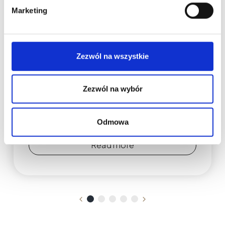
Marketing
Difficult PMU Clients – How to
Respond, Handle Deposits, Refuse
Treatments, and Manage
Zezwól na wszystkie
Negative Reviews
Learn how to deal with difficult clients at PMU.
Zezwól na wybór
Learn the rules for deposits, refusing
treatments, responding to negative reviews,
and setting boundaries.
Odmowa
Read more