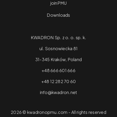
joinPMU
Downloads
KWADRON Sp. z o. o. sp. k.
ul. Sosnowiecka 81
31-345 Kraków, Poland
+48 666 601 666
+48 12 282 70 60
info@kwadron.net
2026 © kwadronopmu.com - All rights reserved