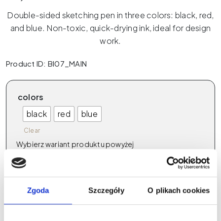
Double-sided sketching pen in three colors: black, red,
and blue. Non-toxic, quick-drying ink, ideal for design
work.
Product ID: BI07_MAIN
colors
black
red
blue
Clear
Wybierz wariant produktu powyżej
Zgoda
Szczegóły
O plikach cookies