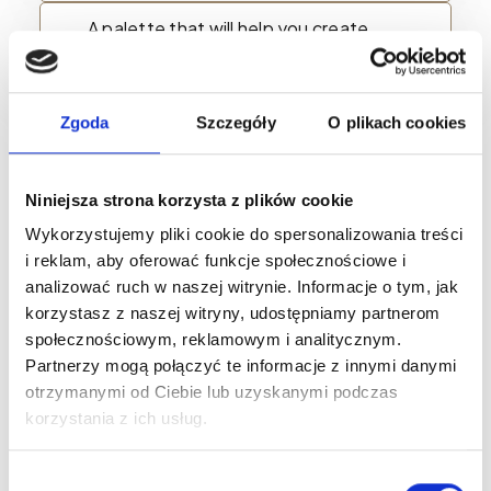
A palette that will help you create
your own masterpieces. Your way.
Zgoda
Szczegóły
O plikach cookies
Niniejsza strona korzysta z plików cookie
ORANGE CORRECTOR 1
Wykorzystujemy pliki cookie do spersonalizowania treści
i reklam, aby oferować funkcje społecznościowe i
analizować ruch w naszej witrynie. Informacje o tym, jak
korzystasz z naszej witryny, udostępniamy partnerom
społecznościowym, reklamowym i analitycznym.
Partnerzy mogą połączyć te informacje z innymi danymi
otrzymanymi od Ciebie lub uzyskanymi podczas
korzystania z ich usług.
Wybór