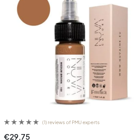
(1) reviews of PMU experts
€
29,75