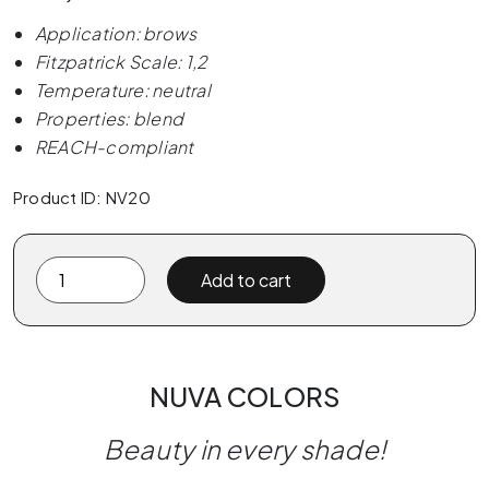
Application: brows
Fitzpatrick Scale: 1,2
Temperature: neutral
Properties: blend
REACH-compliant
Product ID: NV20
Nuva
Add to cart
Colors
-
100
Medium
NUVA COLORS
Brown
quantity
Beauty in every shade!