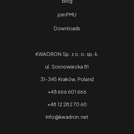
Blog
joinPMU
Downloads
KWADRON Sp. z o. o. sp. k.
ul. Sosnowiecka 81
31-345 Kraków, Poland
+48 666 601 666
+48 12 282 70 60
info@kwadron.net