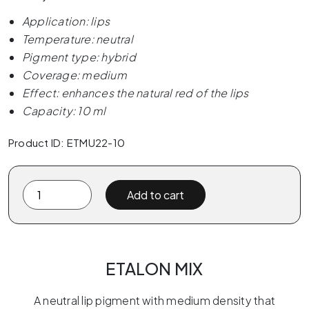
Application: lips
Temperature: neutral
Pigment type: hybrid
Coverage: medium
Effect: enhances the natural red of the lips
Capacity: 10 ml
Product ID: ETMU22-10
Etalon
Add to cart
Mix
ORBITAL
by
Favor
ETALON MIX
10ml
quantity
A neutral lip pigment with medium density that