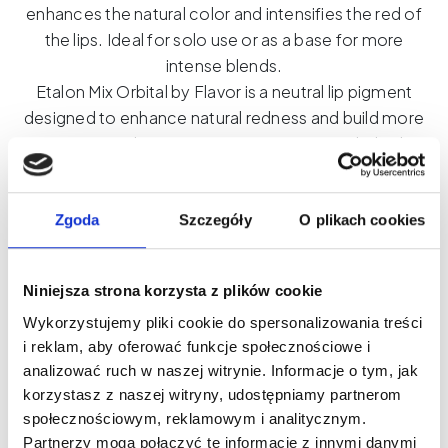
enhances the natural color and intensifies the red of
the lips. Ideal for solo use or as a base for more
intense blends.
Etalon Mix Orbital by Flavor is a neutral lip pigment
designed to enhance natural redness and build more
expressive, harmonious PMU effects. Its hybrid
formula, medium density, and balanced saturation
ensure great versatility—both on its own and in
pigment blends.
Zgoda
Szczegóły
O plikach cookies
Orbital gives the lips a fresh, more intense look
without shifting the temperature too much towards
Niniejsza strona korzysta z plików cookie
cool or warm tones. This makes it perfect as a base
Wykorzystujemy pliki cookie do spersonalizowania treści
for creating individual color compositions and
i reklam, aby oferować funkcje społecznościowe i
controlling the final intensity of the healed effect.
analizować ruch w naszej witrynie. Informacje o tym, jak
It's the perfect choice for linergists looking for a
korzystasz z naszej witryny, udostępniamy partnerom
universal pigment for everyday work - from natural
społecznościowym, reklamowym i analitycznym.
nude effects to more saturated lip styles.
Partnerzy mogą połączyć te informacje z innymi danymi