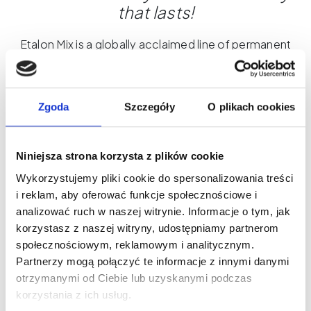
that lasts!
Etalon Mix is a globally acclaimed line of permanent
makeup pigments. These pigments are celebrated
for their vibrant, long-lasting color and smooth
application. Designed for maximum versatility,
Zgoda
Szczegóły
O plikach cookies
these colors can be easily blended to create
custom shades. Their formula was developed with
maximum work comfort and customer satisfaction
Niniejsza strona korzysta z plików cookie
in mind. Etalon Mix pigments are fully REACH-
Wykorzystujemy pliki cookie do spersonalizowania treści
compliant, meeting the highest European safety
i reklam, aby oferować funkcje społecznościowe i
and quality standards.
analizować ruch w naszej witrynie. Informacje o tym, jak
korzystasz z naszej witryny, udostępniamy partnerom
społecznościowym, reklamowym i analitycznym.
Partnerzy mogą połączyć te informacje z innymi danymi
otrzymanymi od Ciebie lub uzyskanymi podczas
korzystania z ich usług.