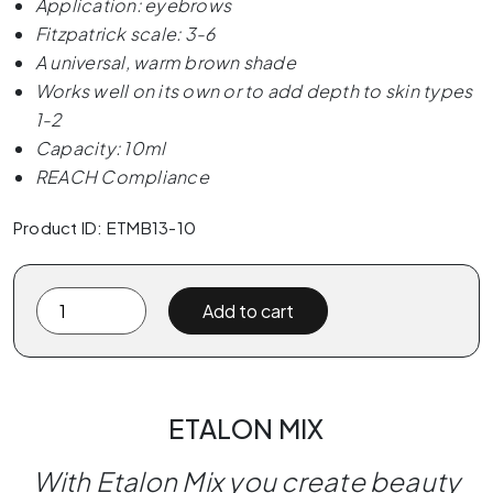
Application: eyebrows
Fitzpatrick scale: 3-6
A universal, warm brown shade
Works well on its own or to add depth to skin types
1-2
Capacity: 10ml
REACH Compliance
Product ID: ETMB13-10
Etalon
Add to cart
Mix
CLAY
10ml
(Reach)
ETALON MIX
quantity
With Etalon Mix you create beauty