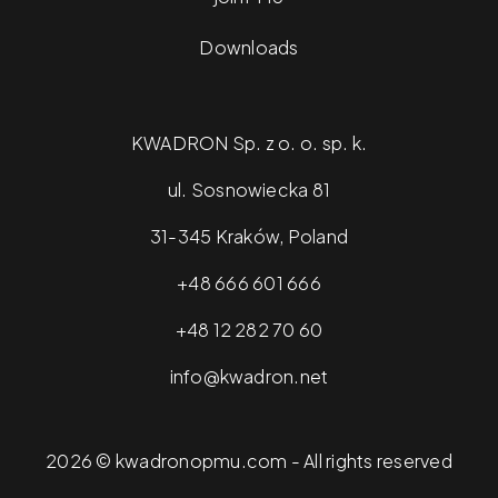
Downloads
KWADRON Sp. z o. o. sp. k.
ul. Sosnowiecka 81
31-345 Kraków, Poland
+48 666 601 666
+48 12 282 70 60
info@kwadron.net
2026 © kwadronopmu.com - All rights reserved