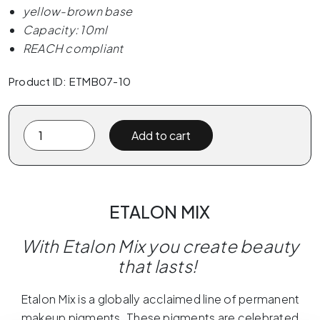
yellow-brown base
Capacity: 10ml
REACH compliant
Product ID: ETMB07-10
Etalon
Add to cart
Mix
07
PECAN
10
ETALON MIX
ml
quantity
With
Etalon Mix you create beauty
that lasts!
Etalon Mix is a globally acclaimed line of permanent
makeup pigments. These pigments are celebrated