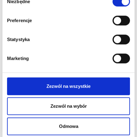
Niezbędne
zgody
Preferencje
Statystyka
Marketing
Zezwól na wszystkie
Permanent Makeup
Zezwól na wybór
Difficult PMU Clients – How to
Respond, Handle Deposits, Refuse
Odmowa
Treatments, and Manage