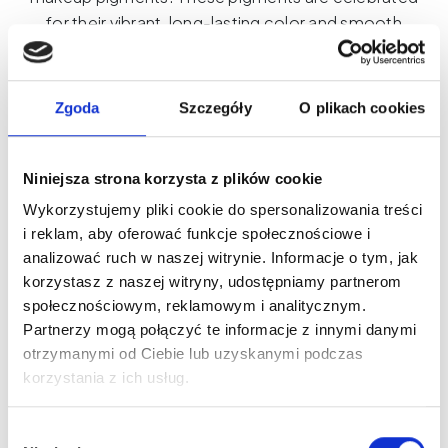
for their vibrant, long-lasting color and smooth
application. Designed for maximum versatility,
these colors can be easily blended to create
custom shades. Their formula was developed with
Zgoda
Szczegóły
O plikach cookies
maximum work comfort and customer satisfaction
in mind. Etalon Mix pigments are fully REACH-
compliant, meeting the highest European safety
Niniejsza strona korzysta z plików cookie
and quality standards.
Wykorzystujemy pliki cookie do spersonalizowania treści
i reklam, aby oferować funkcje społecznościowe i
analizować ruch w naszej witrynie. Informacje o tym, jak
korzystasz z naszej witryny, udostępniamy partnerom
społecznościowym, reklamowym i analitycznym.
Partnerzy mogą połączyć te informacje z innymi danymi
otrzymanymi od Ciebie lub uzyskanymi podczas
New on our blog
korzystania z ich usług.
Wybór