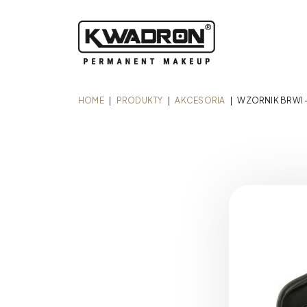
HOME
|
PRODUKTY
|
AKCESORIA
|
WZORNIK BRWI 