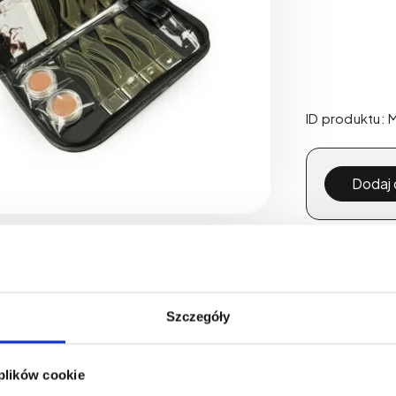
ID produktu:
ilość
Dodaj 
Wzornik
brwi
-
Dost
5
Typów
Szczegóły
 plików cookie