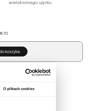
wielokrotnego użytku.
 MK7D
do koszyka
awa
1 gr
za zakupy od
300 zł
O plikach cookies