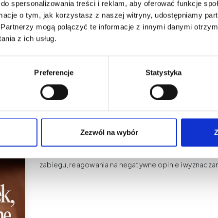
do spersonalizowania treści i reklam, aby oferować funkcje sp
ormacje o tym, jak korzystasz z naszej witryny, udostępniamy p
blogu
Partnerzy mogą połączyć te informacje z innymi danymi otrzym
nia z ich usług.
Preferencje
Statystyka
Makijaż Permanentny
Trudne klientki w PMU – jak reagować
negatywne opinie
Zezwól na wybór
Z
Dowiedz się, jak radzić sobie z trudnymi klientkami
zabiegu, reagowania na negatywne opinie i wyznaczan