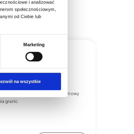
ołecznościowe i analizować
artnerom społecznościowym,
anymi od Ciebie lub
Marketing
, zadatek, odmowa i
ezwól na wszystkie
 w PMU. Poznaj zasady zadatków, odmowy
ia granic.