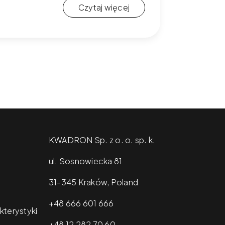
Czytaj więcej
KWADRON Sp. z o. o. sp. k.
ul. Sosnowiecka 81
31-345 Kraków, Poland
+48 666 601 666
kterystyki
+48 12 282 70 60