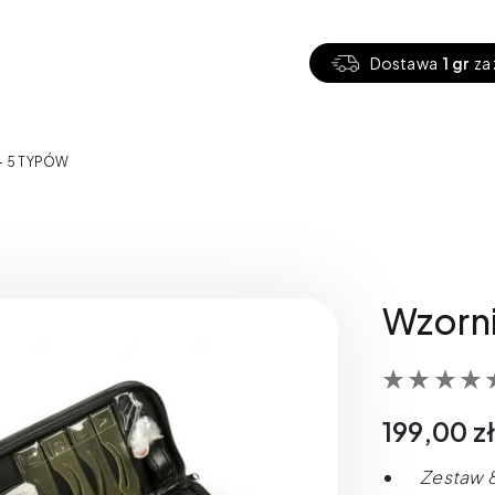
Dostawa
1 gr
za 
– 5 TYPÓW
Wzorni
199,00
z
Zestaw 