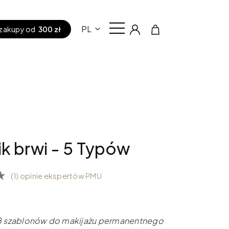
PL
zakupy od
300 zł
k brwi - 5 Typów
(1) opinie ekspertów PMU
ł
8 szablonów do makijażu permanentnego