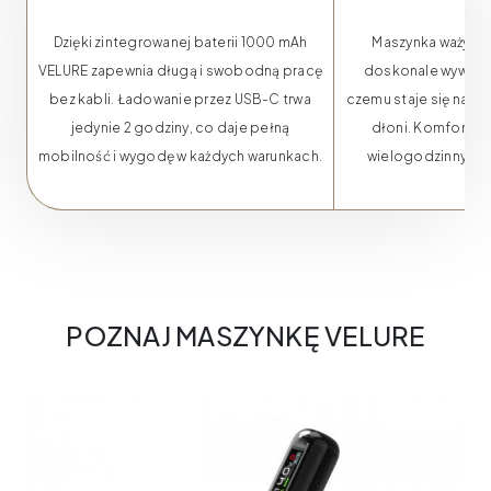
Dzięki zintegrowanej baterii 1000 mAh
Maszynka waży zal
VELURE zapewnia długą i swobodną pracę
doskonale wyważona
bez kabli. Ładowanie przez USB-C trwa
czemu staje się natu
jedynie 2 godziny, co daje pełną
dłoni. Komfortow
mobilność i wygodę w każdych warunkach.
wielogodzinnych s
POZNAJ MASZYNKĘ VELURE