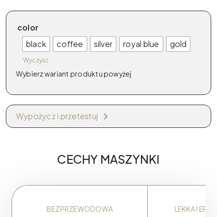
color
black
coffee
silver
royal blue
gold
Wyczyść
Wybierz wariant produktu powyżej
Wypożycz i przetestuj
CECHY MASZYNKI
BEZPRZEWODOWA
LEKKA I ER