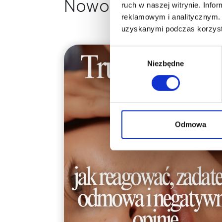
Nowości na naszym 
ruch w naszej witrynie. Inf
reklamowym i analitycznym. 
uzyskanymi podczas korzysta
Wybór
Niezbędne
zgody
Odmowa