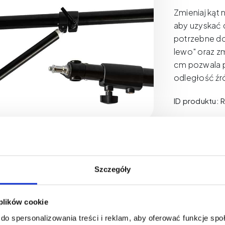
Zmieniaj kąt
aby uzyskać d
potrzebne do
lewo" oraz z
cm pozwala p
odległość ź
ID produktu:
Tego produkt
Szczegóły
 plików cookie
do spersonalizowania treści i reklam, aby oferować funkcje sp