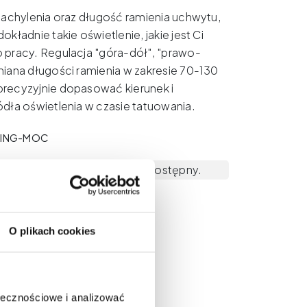
 nachylenia oraz długość ramienia uchwytu,
okładnie takie oświetlenie, jakie jest Ci
 pracy. Regulacja "góra-dół", "prawo-
miana długości ramienia w zakresie 70-130
recyzyjnie dopasować kierunek i
ródła oświetlenia w czasie tatuowania.
 RING-MOC
u nie ma na stanie i nie jest dostępny.
O plikach cookies
ołecznościowe i analizować