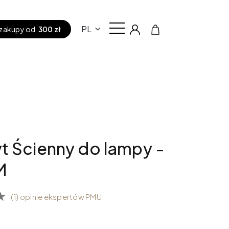
PL
zakupy od
300 zł
 Ścienny do lampy -
M
(1) opinie ekspertów PMU
ł