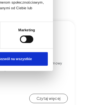
artnerom społecznościowym,
anymi od Ciebie lub
Marketing
, zadatek, odmowa i
ezwól na wszystkie
 w PMU. Poznaj zasady zadatków, odmowy
ia granic.
Czytaj więcej