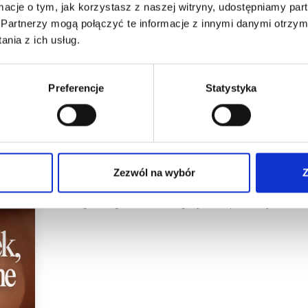
blogu
ormacje o tym, jak korzystasz z naszej witryny, udostępniamy p
Partnerzy mogą połączyć te informacje z innymi danymi otrzym
nia z ich usług.
Preferencje
Statystyka
Makijaż Permanentny
Trudne klientki w PMU – jak reagować
negatywne opinie
Zezwól na wybór
Z
Dowiedz się, jak radzić sobie z trudnymi klientkami
zabiegu, reagowania na negatywne opinie i wyznaczan