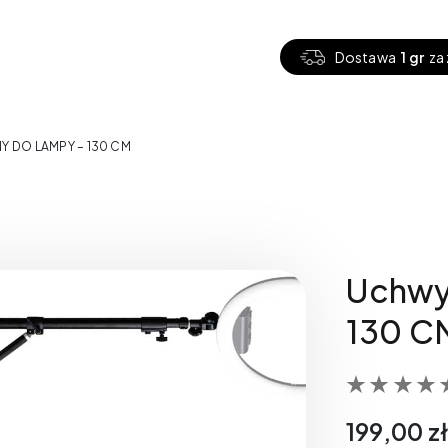
Dostawa
1 gr
za 
Y DO LAMPY – 130 CM
Uchwyt
130 C
199,00
z