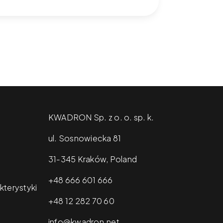
KWADRON Sp. z o. o. sp. k.
ul. Sosnowiecka 81
31-345 Kraków, Poland
+48 666 601 666
kterystyki
+48 12 282 70 60
info@kwadron.net