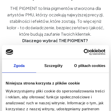
THE PIGMENT to linia pigmentów stworzona dla
artystów PMU, którzy oczekują najwyższej precyzji,
stabilności i efektów, które zostają. To więcej niż
kolor - to doświadczenie, bezpieczeństwo i jakość,
które budują zaufanie Twoich klientek.
Dlaczego wybrać THE PIGMENT?
Maksymalna kontrola podczas zabiegu
Odcienie stworzone z myślą o różnych typach
skóry
Zgoda
Szczegóły
O plikach cookies
Globalne standardy bezpieczeństwa
THE PIGMENT – Tam, gdzie zaczyna się piękno.
Niniejsza strona korzysta z plików cookie
Wykorzystujemy pliki cookie do spersonalizowania treści
i reklam, aby oferować funkcje społecznościowe i
Co warto wiedzieć?
analizować ruch w naszej witrynie. Informacje o tym, jak
korzystasz z naszej witryny, udostępniamy partnerom