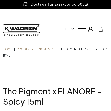
Dostawa
1 gr
za zakupy od
300 zł
PL
HOME
|
PRODUKTY
|
PIGMENTY
|
THE PIGMENT X ELANORE – SPICY
15ML
The Pigment x ELANORE -
Spicy 15ml