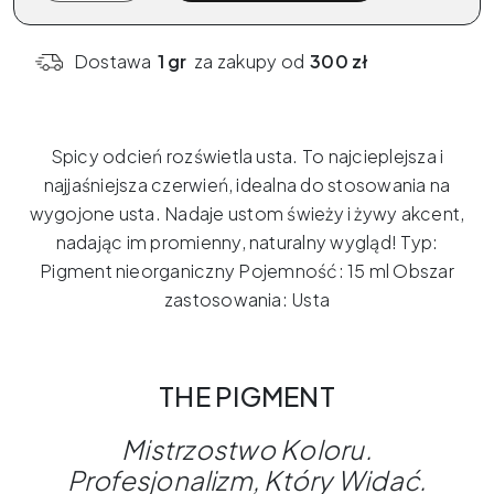
Pigment
x
Dostawa
1 gr
za zakupy od
300 zł
ELANORE
-
Spicy
Spicy odcień rozświetla usta.
To najcieplejsza i
15ml
najjaśniejsza czerwień, idealna do stosowania na
wygojone usta.
Nadaje ustom świeży i żywy akcent,
nadając im promienny, naturalny wygląd!
Typ:
Pigment nieorganiczny Pojemność: 15 ml Obszar
zastosowania: Usta
THE PIGMENT
Mistrzostwo
Koloru
.
Profesjonalizm
,
Który
Widać
.