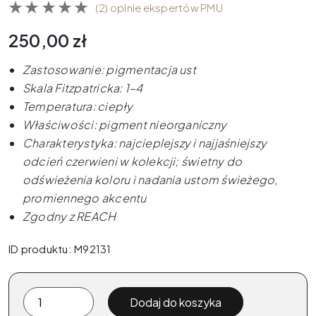
(2) opinie ekspertów PMU
250,00
zł
Zastosowanie: pigmentacja ust
Skala Fitzpatricka: 1–4
Temperatura: ciepły
Właściwości: pigment nieorganiczny
Charakterystyka: najcieplejszy i najjaśniejszy
odcień czerwieni w kolekcji; świetny do
odświeżenia koloru i nadania ustom świeżego,
promiennego akcentu
Zgodny z REACH
ID produktu: M92131
ilość
Dodaj do koszyka
The