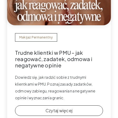
Makijaż Permanentny
Trudne klientki w PMU – jak
reagować, zadatek, odmowa i
negatywne opinie
Dowiedz się, jak radzić sobie z trudnymi
klientkami w PMU. Poznaj zasady zadatków,
odmowy zabiegu, reagowania na negatywne
opinie i wyznaczania granic.
Czytaj więcej