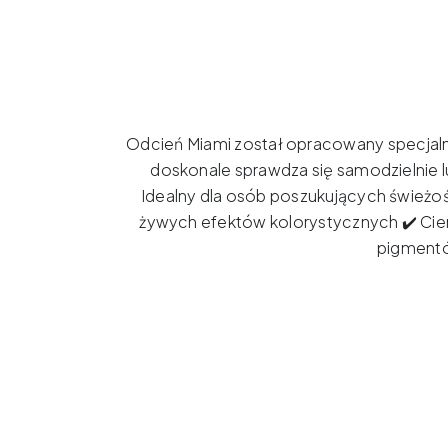
Odcień Miami został opracowany specjalnie
doskonale sprawdza się samodzielnie l
Idealny dla osób poszukujących świeżośc
żywych efektów kolorystycznych ✔️ Cien
pigmentó