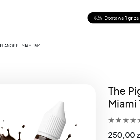
Dostawa
1 gr
za 
 ELANORE – MIAMI 15ML
The P
Miami 
250,00
z