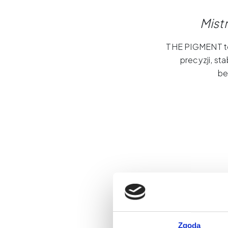
Mist
THE PIGMENT to
precyzji, st
be
Zgoda