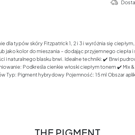
x
Dost
ELANORE
-
Miami
15ml
 dla typów skóry Fitzpatrick 1, 2 i 3 i wyróżnia się ciepł
ub jako kolor do mieszania – dodając przyjemnego ciepła 
i i naturalnego blasku brwi.
Idealne techniki: ✔️ Brwi pudro
iowanie: Podkreśla cienkie włoski ciepłym tonem ✔️ Mix &
w Typ: Pigment hybrydowy Pojemność: 15 ml Obszar aplika
THE PIGMENT