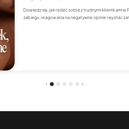
Dowiedz się, jak radzić sobie z trudnymi klientkami
zabiegu, reagowania na negatywne opinie i wyznaczan