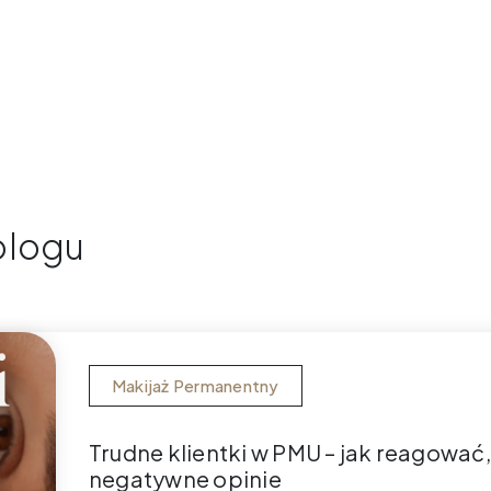
blogu
Makijaż Permanentny
Trudne klientki w PMU – jak reagować
negatywne opinie