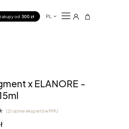
PL
zakupy od
300 zł
igment x ELANORE -
15ml
(2) opinie ekspertów PMU
ł