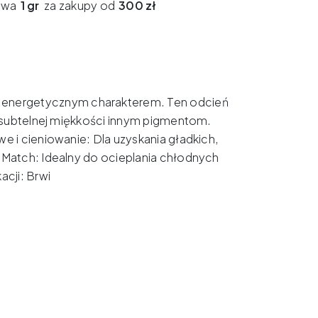
awa
1 gr
za zakupy od
300 zł
ym, energetycznym charakterem.
Ten odcień
i subtelnej miękkości innym pigmentom.
we i cieniowanie: Dla uzyskania gładkich,
 Match: Idealny do ocieplania chłodnych
cji: Brwi