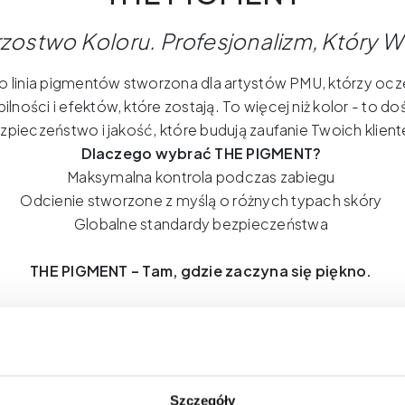
rzostwo
Koloru
.
Profesjonalizm
,
Który
W
 linia pigmentów stworzona dla artystów PMU, którzy ocze
abilności i efektów, które zostają. To więcej niż kolor - to d
zpieczeństwo i jakość, które budują zaufanie Twoich klient
Dlaczego wybrać THE PIGMENT?
Maksymalna kontrola podczas zabiegu
Odcienie stworzone z myślą o różnych typach skóry
Globalne standardy bezpieczeństwa
THE PIGMENT – Tam, gdzie zaczyna się piękno.
Szczegóły