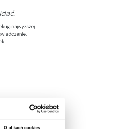
idać
.
kują najwyższej
oświadczenie,
ek.
O plikach cookies