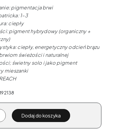
nie: pigmentacja brwi
patricka: 1–3
ra: ciepły
ci: pigment hybrydowy (organiczny +
czny)
styka: ciepły, energetyczny odcień brązu
rwiom świeżości i naturalnej
ści; świetny solo i jako pigment
cy mieszanki
 REACH
M92138
Dodaj do koszyka