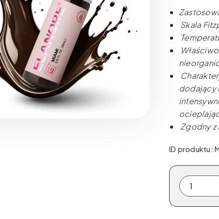
Zastosowa
Skala Fitz
Temperatu
Właściwoś
nieorgani
Charaktery
dodający b
intensywno
ocieplają
Zgodny z
ID produktu: 
ilość
The
Pigment