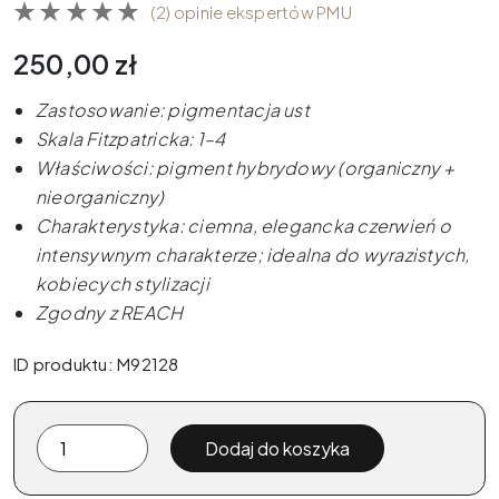
(2) opinie ekspertów PMU
250,00
zł
Zastosowanie: pigmentacja ust
Skala Fitzpatricka: 1–4
Właściwości: pigment hybrydowy (organiczny +
nieorganiczny)
Charakterystyka: ciemna, elegancka czerwień o
intensywnym charakterze; idealna do wyrazistych,
kobiecych stylizacji
Zgodny z REACH
ID produktu: M92128
ilość
Dodaj do koszyka
The
Pigment