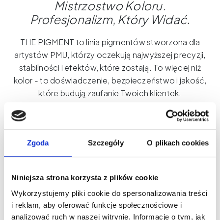
Mistrzostwo
Koloru
.
Profesjonalizm
,
Który
Widać
.
THE PIGMENT to linia pigmentów stworzona dla
artystów PMU, którzy oczekują najwyższej precyzji,
stabilności i efektów, które zostają. To więcej niż
kolor - to doświadczenie, bezpieczeństwo i jakość,
które budują zaufanie Twoich klientek.
Dlaczego wybrać THE PIGMENT?
Maksymalna kontrola podczas zabiegu
Odcienie stworzone z myślą o różnych typach
Zgoda
Szczegóły
O plikach cookies
skóry
Globalne standardy bezpieczeństwa
Niniejsza strona korzysta z plików cookie
THE PIGMENT – Tam, gdzie zaczyna się piękno.
Wykorzystujemy pliki cookie do spersonalizowania treści
i reklam, aby oferować funkcje społecznościowe i
analizować ruch w naszej witrynie. Informacje o tym, jak