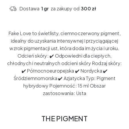
x
Dostawa
1 gr
za zakupy od
300 zł
ELANORE
-
Fake
Fake Love to świetlisty, ciemnoczerwony pigment,
Love
idealny do uzyskania intensywnej i przyciągającej
15ml
wzrok pigmentacji ust, która doda im życia i uroku.
Odcień skóry: ✔️ Odpowiedni dla ciepłych,
chłodnych i neutralnych odcieni skóry Rodzaj skóry:
✔️ Północnoeuropejska ✔️ Nordycka ✔️
Śródziemnomorska ✔️ Azjatycka Typ: Pigment
hybrydowy Pojemność: 15 ml Obszar
zastosowania: Usta
THE PIGMENT