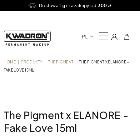
Dostawa
1 gr
za zakupy od
300 zł
PL
HOME
|
PRODUKTY
|
THE PIGMENT
|
THE PIGMENT X ELANORE –
FAKE LOVE 15ML
The Pigment x ELANORE -
Fake Love 15ml