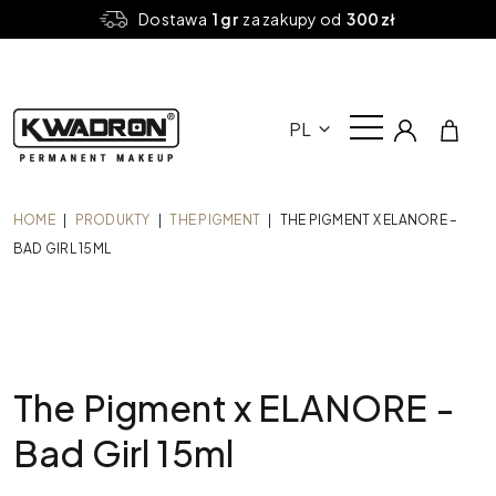
Dostawa
1 gr
za zakupy od
300 zł
PL
HOME
|
PRODUKTY
|
THE PIGMENT
|
THE PIGMENT X ELANORE –
BAD GIRL 15ML
The Pigment x ELANORE -
Bad Girl 15ml