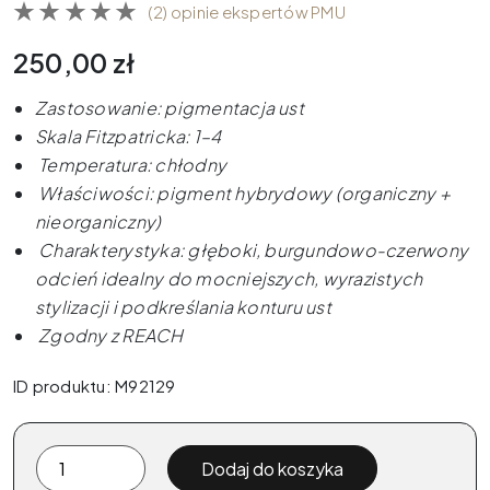
(2) opinie ekspertów PMU
250,00
zł
Zastosowanie: pigmentacja ust
Skala Fitzpatricka: 1–4
Temperatura: chłodny
Właściwości: pigment hybrydowy (organiczny +
nieorganiczny)
Charakterystyka: głęboki, burgundowo-czerwony
odcień idealny do mocniejszych, wyrazistych
stylizacji i podkreślania konturu ust
Zgodny z REACH
ID produktu: M92129
ilość
Dodaj do koszyka
The