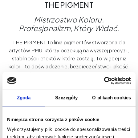
THE PIGMENT
Mistrzostwo
Koloru
.
Profesjonalizm
,
Który
Widać
.
THE PIGMENT to linia pigmentów stworzona dla
artystów PMU, którzy oczekują najwyższej precyzji,
stabilności i efektów, które zostają. To więcej niż
kolor - to doświadczenie, bezpieczeństwo i jakość,
które budują zaufanie Twoich klientek.
Dlaczego wybrać THE PIGMENT?
Maksymalna kontrola podczas zabiegu
Zgoda
Szczegóły
O plikach cookies
Odcienie stworzone z myślą o różnych typach
skóry
Globalne standardy bezpieczeństwa
Niniejsza strona korzysta z plików cookie
Wykorzystujemy pliki cookie do spersonalizowania treści
THE PIGMENT – Tam, gdzie zaczyna się piękno.
i reklam, aby oferować funkcje społecznościowe i