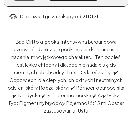
Pigment
x
Dostawa
1 gr
za zakupy od
300 zł
ELANORE
-
Bad
Bad Girl to głęboka, intensywna burgundowa
Girl
czerwień, idealna do podkreślenia konturu ust i
15ml
nadania im wyjątkowego charakteru.
Ten odcień
jest lekko chłodny i dlatego nie nadaje się do
ciemnych lub chłodnych ust.
Odcień skóry: ✔️
Odpowiedni dla ciepłych, chłodnych i neutralnych
odcieni skóry Rodzaj skóry: ✔️ Północnoeuropejska
✔️ Nordycka ✔️ Śródziemnomorska ✔️ Azjatycka
Typ: Pigment hybrydowy Pojemność: 15 ml Obszar
zastosowania: Usta