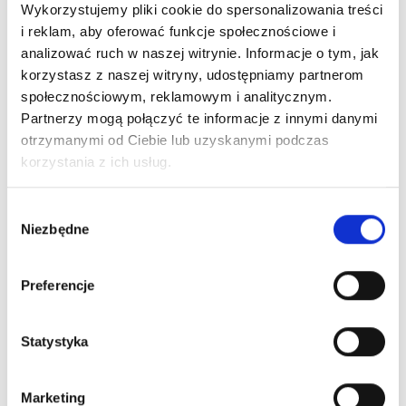
Globalne standardy bezpieczeństwa
Wykorzystujemy pliki cookie do spersonalizowania treści
i reklam, aby oferować funkcje społecznościowe i
THE PIGMENT – Tam, gdzie zaczyna się piękno.
analizować ruch w naszej witrynie. Informacje o tym, jak
korzystasz z naszej witryny, udostępniamy partnerom
społecznościowym, reklamowym i analitycznym.
Partnerzy mogą połączyć te informacje z innymi danymi
Co warto wiedzieć?
otrzymanymi od Ciebie lub uzyskanymi podczas
korzystania z ich usług.
Wybór
Niezbędne
zgody
Preferencje
Statystyka
Marketing