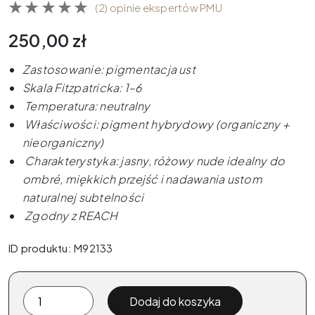
(2) opinie ekspertów PMU
250,00
zł
Zastosowanie: pigmentacja ust
Skala Fitzpatricka: 1–6
Temperatura: neutralny
Właściwości: pigment hybrydowy (organiczny +
nieorganiczny)
Charakterystyka: jasny, różowy nude idealny do
ombré, miękkich przejść i nadawania ustom
naturalnej subtelności
Zgodny z REACH
ID produktu: M92133
ilość
Dodaj do koszyka
The