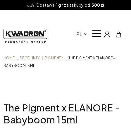
Dostawa
1 gr
za zakupy od
300 zł
PL
HOME
|
PRODUKTY
|
PIGMENTY
|
THE PIGMENT X ELANORE –
BABYBOOM 15ML
The Pigment x ELANORE -
Babyboom 15ml