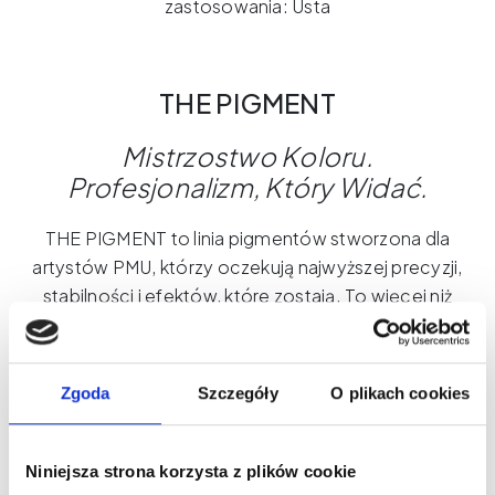
zastosowania: Usta
THE PIGMENT
Mistrzostwo
Koloru
.
Profesjonalizm
,
Który
Widać
.
THE PIGMENT to linia pigmentów stworzona dla
artystów PMU, którzy oczekują najwyższej precyzji,
stabilności i efektów, które zostają. To więcej niż
kolor - to doświadczenie, bezpieczeństwo i jakość,
które budują zaufanie Twoich klientek.
Dlaczego wybrać THE PIGMENT?
Zgoda
Szczegóły
O plikach cookies
Maksymalna kontrola podczas zabiegu
Odcienie stworzone z myślą o różnych typach
skóry
Niniejsza strona korzysta z plików cookie