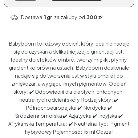
Pigment
x
Dostawa
1 gr
za zakupy od
300 zł
ELANORE
-
Babyboom
Babyboom to różowy odcień, który idealnie nadaje
15ml
się do uzyskania delikatniejszej pigmentacji ust.
Idealny do efektów ombré, tworzy miękki, płynny
gradient kolorów na ustach.
Babyboom doskonale
nadaje się do tworzenia ust w stylu ombré i do
zmiękczania wyglądu innych pigmentów.
Odcień
skóry: ✔️ Odpowiedni dla ciepłych, chłodnych i
neutralnych odcieni skóry Rodzaj skóry: ✔️
Północnoeuropejska ✔️ Nordycka ✔️
Śródziemnomorska ✔️ Azjatycka ✔️ Indyjska ✔️
Afrykańska Temperatura: ✔️ Neutralna Typ: Pigment
hybrydowy Pojemność: 15 ml Obszar