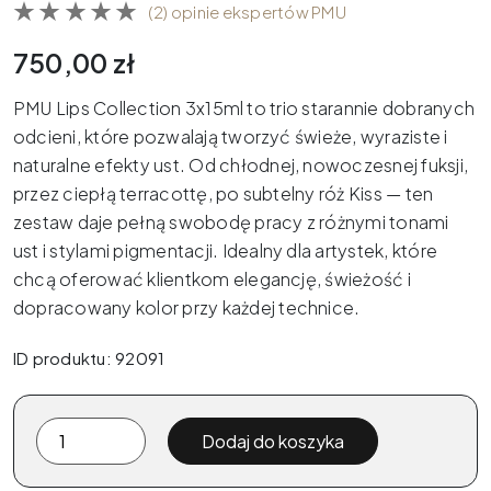
(2) opinie ekspertów PMU
750,00
zł
PMU Lips Collection
3x15ml to
trio
starannie
dobranych
odcieni
,
które
pozwalają
tworzyć
świeże
,
wyraziste
i
naturalne
efekty
ust
. Od
chłodnej
,
nowoczesnej
fuksji
,
przez
ciepłą
terracottę
, po
subtelny
róż
Kiss — ten
zestaw
daje
pełną
swobodę
pracy
z
różnymi
tonami
ust
i
stylami
pigmentacji
.
Idealny
dla
artystek
,
które
chcą
oferować
klientkom
elegancję
,
świeżość
i
dopracowany
kolor
przy
każdej
technice
.
ID produktu: 92091
ilość
Dodaj do koszyka
The
Pigment