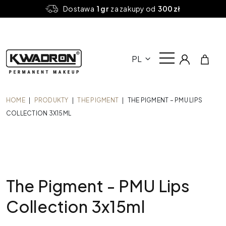
Dostawa
1 gr
za zakupy od
300 zł
PL
HOME
|
PRODUKTY
|
THE PIGMENT
|
THE PIGMENT – PMU LIPS
COLLECTION 3X15ML
The Pigment - PMU Lips
Collection 3x15ml