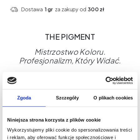
-
Dostawa
1 gr
za zakupy od
300 zł
PMU
Lips
Collection
THE PIGMENT
3x15ml
Mistrzostwo
Koloru
.
Profesjonalizm
,
Który
Widać
.
THE PIGMENT to linia pigmentów stworzona dla
artystów PMU, którzy oczekują najwyższej precyzji,
stabilności i efektów, które zostają. To więcej niż
Zgoda
Szczegóły
O plikach cookies
kolor - to doświadczenie, bezpieczeństwo i jakość,
które budują zaufanie Twoich klientek.
Dlaczego wybrać THE PIGMENT?
Niniejsza strona korzysta z plików cookie
Maksymalna kontrola podczas zabiegu
Wykorzystujemy pliki cookie do spersonalizowania treści
Odcienie stworzone z myślą o różnych typach
i reklam, aby oferować funkcje społecznościowe i
skóry