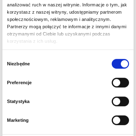
analizować ruch w naszej witrynie. Informacje o tym, jak
Globalne standardy bezpieczeństwa
korzystasz z naszej witryny, udostępniamy partnerom
społecznościowym, reklamowym i analitycznym.
THE PIGMENT – Tam, gdzie zaczyna się piękno.
Partnerzy mogą połączyć te informacje z innymi danymi
otrzymanymi od Ciebie lub uzyskanymi podczas
korzystania z ich usług.
Wybór
Niezbędne
zgody
Nowości na naszym
Preferencje
blogu
Statystyka
Marketing