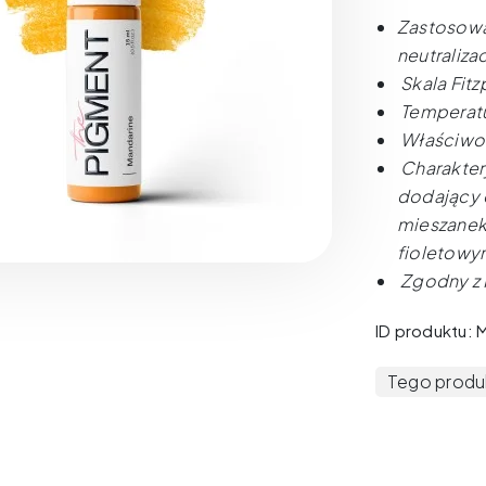
Zastosowan
neutraliza
Skala Fitz
Temperatu
Właściwoś
Charakter
dodający c
mieszanek 
fioletowy
Zgodny z
ID produktu: 
Tego produkt