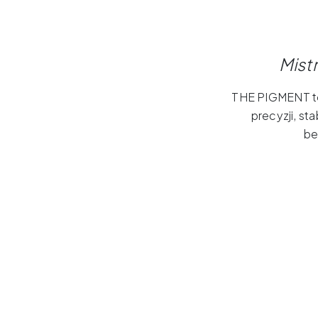
Mist
THE PIGMENT to
precyzji, st
be