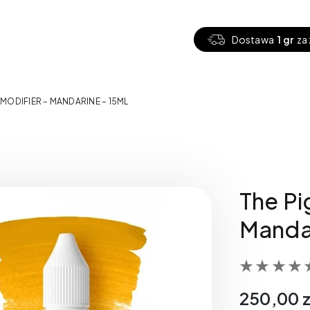
Dostawa
1 gr
za 
 MODIFIER – MANDARINE – 15ML
The Pi
Mandar
250,00
z