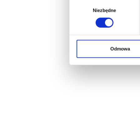
Wybór
Niezbędne
zgody
Odmowa