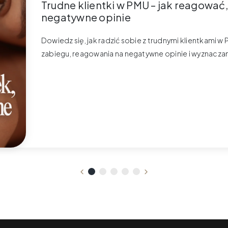
Trudne klientki w PMU – jak reagować
negatywne opinie
Dowiedz się, jak radzić sobie z trudnymi klientkami
zabiegu, reagowania na negatywne opinie i wyznaczan