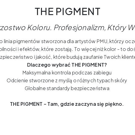
THE PIGMENT
rzostwo
Koloru
.
Profesjonalizm
,
Który
W
 linia pigmentów stworzona dla artystów PMU, którzy ocze
abilności i efektów, które zostają. To więcej niż kolor - to d
zpieczeństwo i jakość, które budują zaufanie Twoich klient
Dlaczego wybrać THE PIGMENT?
Maksymalna kontrola podczas zabiegu
Odcienie stworzone z myślą o różnych typach skóry
Globalne standardy bezpieczeństwa
THE PIGMENT – Tam, gdzie zaczyna się piękno.