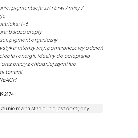
ie: pigmentacja ust i brwi / mixy /
cje
patricka: 1–6
ra: bardzo ciepły
ci: pigment organiczny
ystyka: intensywny, pomarańczowy odcień
iepła i energii; idealny do ocieplania
oraz pracy z chłodniejszymi lub
mi tonami
 REACH
M92174
u nie ma na stanie i nie jest dostępny.