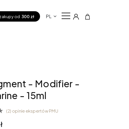
PL
zakupy od
300 zł
gment - Modifier -
ine - 15ml
(2) opinie ekspertów PMU
ł