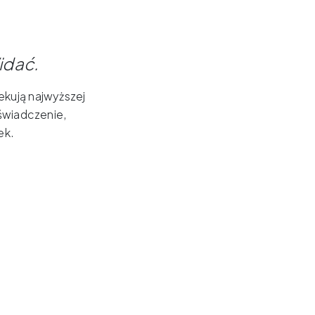
idać
.
kują najwyższej
oświadczenie,
ek.