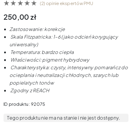
(2) opinie ekspertów PMU
250,00
zł
Zastosowanie: korekcje
Skala Fitzpatricka: 1–6 (jako odcień korygujący
uniwersalny)
Temperatura: bardzo ciepła
Właściwości: pigment hybrydowy
Charakterystyka: czysty, intensywny pomarańcz do
ocieplania i neutralizacji chłodnych, szarych lub
popielatych tonów
Zgodny z REACH
ID produktu: 92075
Tego produktu nie ma na stanie i nie jest dostępny.