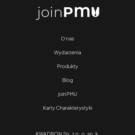
O nas
Wydarzenia
Produkty
Blog
joinPMU
Karty Charakterystyki
KWADRON Sp. z o. o. sp. k.