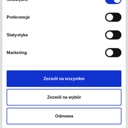
zgody
Preferencje
Statystyka
Marketing
Nowości na naszym
Zezwól na wszystkie
blogu
Zezwól na wybór
Odmowa