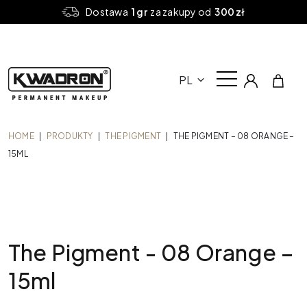
Dostawa
1 gr
za zakupy od
300 zł
PL
HOME
|
PRODUKTY
|
THE PIGMENT
|
THE PIGMENT – 08 ORANGE –
15ML
The Pigment - 08 Orange –
15ml