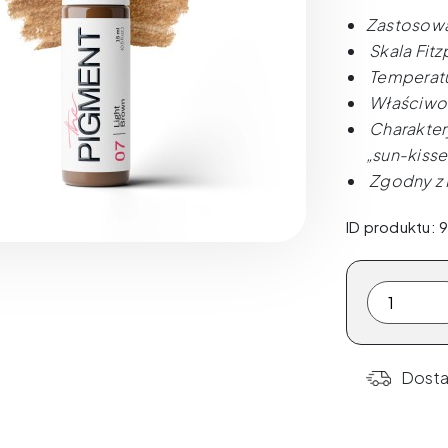
Zastosowa
Skala Fitz
Temperatu
Właściwoś
Charaktery
„sun-kisse
Zgodny z
ID produktu: 
ilość
The
Pigment
-
Dost
07
Light