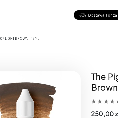
Dostawa
1 gr
za 
 07 LIGHT BROWN – 15ML
The Pi
Brown 
250,00
z