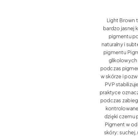
Light Brown 
bardzo jasnej k
pigmentu po
naturalny i subt
pigmentu Pigm
glikolowych 
podczas pigmen
w skórze i pozw
PVP stabilizuj
praktyce oznacz
podczas zabieg
kontrolowanej,
dzięki czemu 
Pigment w odc
skóry: suchej, 