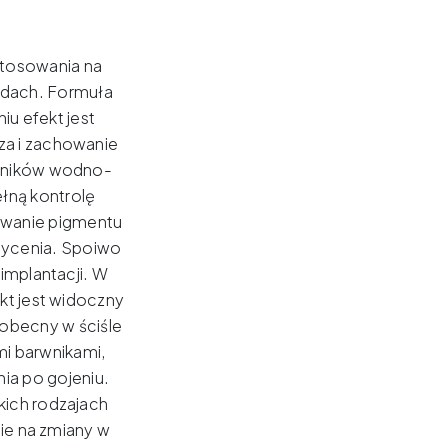
stosowania na
ndach.
Formuła
u efekt jest
za i zachowanie
ośników wodno-
ełną kontrolę
owanie pigmentu
sycenia.
Spoiwo
implantacji.
W
kt jest widoczny
 obecny w ściśle
mi barwnikami,
ia po gojeniu.
kich rodzajach
ie na zmiany w