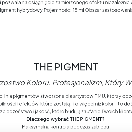
 i pozwala na osiągnięcie zamierzonego efektu niezależnie o
Pigment hybrydowy Pojemność: 15 ml Obszar zastosowania
THE PIGMENT
rzostwo
Koloru
.
Profesjonalizm
,
Który
W
 linia pigmentów stworzona dla artystów PMU, którzy ocze
abilności i efektów, które zostają. To więcej niż kolor - to d
zpieczeństwo i jakość, które budują zaufanie Twoich klient
Dlaczego wybrać THE PIGMENT?
Maksymalna kontrola podczas zabiegu