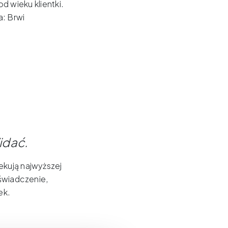
d wieku klientki.
: Brwi
idać
.
kują najwyższej
oświadczenie,
ek.