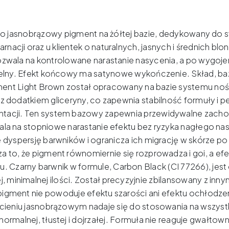
Brown
–
15ml
to jasnobrązowy pigment na żółtej bazie, dedykowany do 
arnacji oraz u klientek o naturalnych, jasnych i średnich blo
zwala na kontrolowane narastanie nasycenia, a po wygojeni
elny.
Efekt końcowy ma satynowe wykończenie.
Skład, ba
ent Light Brown został opracowany na bazie systemu n
z dodatkiem gliceryny, co zapewnia stabilność formuły i p
tacji.
Ten system bazowy zapewnia przewidywalne zach
ala na stopniowe narastanie efektu bez ryzyka nagłego na
e dyspersję barwników i ogranicza ich migrację w skórze po 
a to, że pigment równomiernie się rozprowadza i goi, a efe
u.
Czarny barwnik w formule, Carbon Black (CI 77266), jest
 minimalnej ilości.
Został precyzyjnie zbilansowany z inny
pigment nie powoduje efektu szarości ani efektu ochłodzen
ieniu jasnobrązowym nadaje się do stosowania na wszyst
normalnej, tłustej i dojrzałej.
Formuła nie reaguje gwałtown