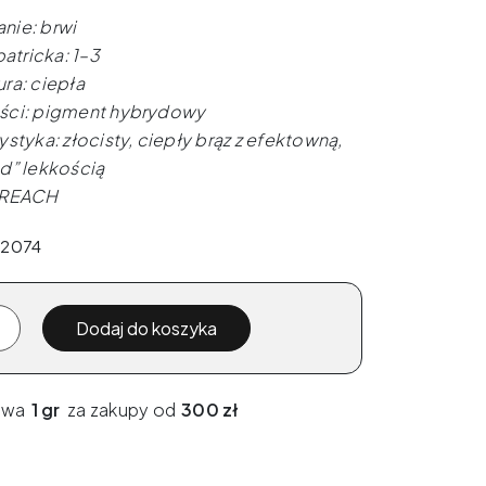
nie: brwi
patricka: 1–3
ra: ciepła
ci: pigment hybrydowy
styka: złocisty, ciepły brąz z efektowną,
d” lekkością
 REACH
92074
Dodaj do koszyka
awa
1 gr
za zakupy od
300 zł