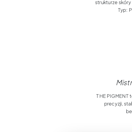
strukturze skóry
Typ: 
Mist
THE PIGMENT to
precyzji, st
be