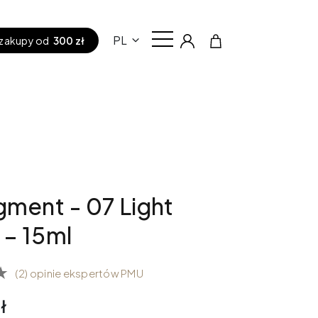
PL
zakupy od
300 zł
gment - 07 Light
– 15ml
(2) opinie ekspertów PMU
ł