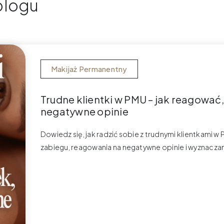
blogu
Makijaż Permanentny
Trudne klientki w PMU – jak reagować
negatywne opinie
Dowiedz się, jak radzić sobie z trudnymi klientkami
zabiegu, reagowania na negatywne opinie i wyznaczan