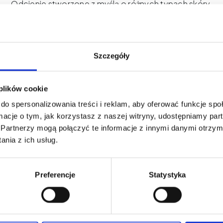
Odcienie stworzone z myślą o różnych typach skóry
Globalne standardy bezpieczeństwa
THE PIGMENT – Tam, gdzie zaczyna się piękno.
Szczegóły
 plików cookie
do spersonalizowania treści i reklam, aby oferować funkcje sp
ormacje o tym, jak korzystasz z naszej witryny, udostępniamy p
Partnerzy mogą połączyć te informacje z innymi danymi otrzym
Co warto wiedzieć?
nia z ich usług.
Preferencje
Statystyka