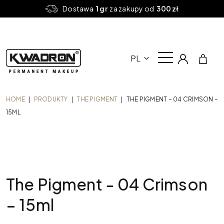
Dostawa
1 gr
za zakupy od
300 zł
PL
HOME
|
PRODUKTY
|
THE PIGMENT
|
THE PIGMENT – 04 CRIMSON –
15ML
The Pigment - 04 Crimson
– 15ml