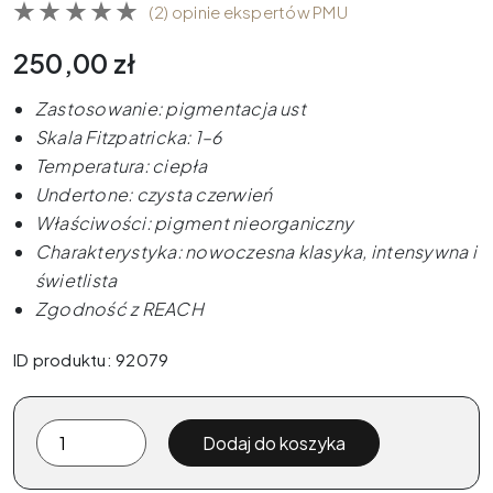
(2) opinie ekspertów PMU
250,00
zł
Zastosowanie: pigmentacja ust
Skala Fitzpatricka: 1–6
Temperatura: ciepła
Undertone: czysta czerwień
Właściwości: pigment nieorganiczny
Charakterystyka: nowoczesna klasyka, intensywna i
świetlista
Zgodność z REACH
ID produktu: 92079
ilość
Dodaj do koszyka
The
Pigment