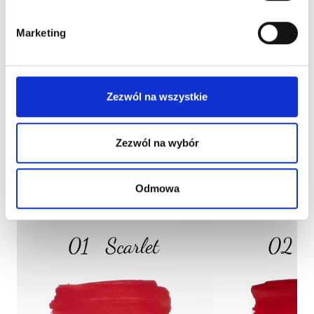
Marketing
Sprawdź swatche od The
Zezwól na wszystkie
Pigment
Zezwól na wybór
Odmowa