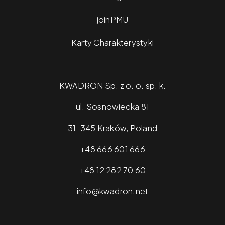
joinPMU
Karty Charakterystyki
KWADRON Sp. z o. o. sp. k.
ul. Sosnowiecka 81
31-345 Kraków, Poland
+48 666 601 666
+48 12 282 70 60
info@kwadron.net