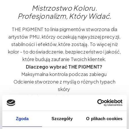
Mistrzostwo
Koloru
.
Profesjonalizm
,
Który
Widać
.
THE PIGMENT to linia pigmentów stworzona dla
artystów PMU, którzy oczekują najwyższej precyzji,
stabilności i efektów, które zostają. To więcej niż
kolor - to doświadczenie, bezpieczeństwo i jakość,
które budują zaufanie Twoich klientek.
Dlaczego wybrać THE PIGMENT?
Maksymalna kontrola podczas zabiegu
Odcienie stworzone z myślą o różnych typach
skóry
Globalne standardy bezpieczeństwa
THE PIGMENT – Tam, gdzie zaczyna się piękno.
Zgoda
Szczegóły
O plikach cookies