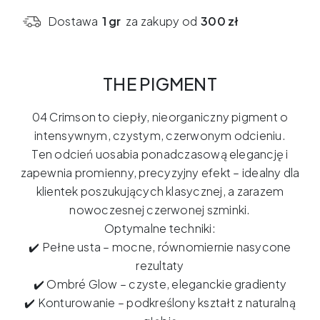
-
Dostawa
1 gr
za zakupy od
300 zł
04
Crimson
–
THE PIGMENT
15ml
04 Crimson to ciepły, nieorganiczny pigment o
intensywnym, czystym, czerwonym odcieniu.
Ten odcień uosabia ponadczasową elegancję i
zapewnia promienny, precyzyjny efekt – idealny dla
klientek poszukujących klasycznej, a zarazem
nowoczesnej czerwonej szminki.
Optymalne techniki:
✔️ Pełne usta – mocne, równomiernie nasycone
rezultaty
✔️ Ombré Glow – czyste, eleganckie gradienty
✔️ Konturowanie – podkreślony kształt z naturalną