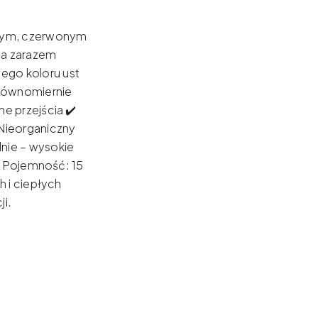
wnym, czerwonym
 a zarazem
cego koloru ust
 równomiernie
e przejścia ✔️
Nieorganiczny
dnie – wysokie
e Pojemność: 15
h i ciepłych
ji.