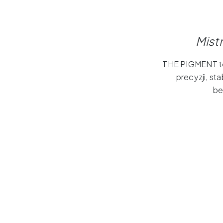
Mist
THE PIGMENT to
precyzji, st
be