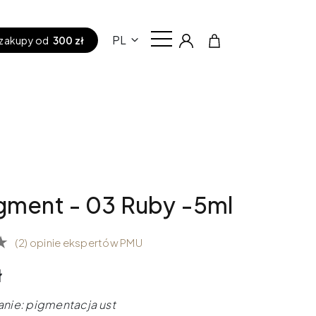
PL
zakupy od
300 zł
gment - 03 Ruby -5ml
(2) opinie ekspertów PMU
ł
nie: pigmentacja ust