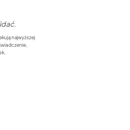
idać
.
kują najwyższej
oświadczenie,
ek.