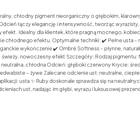
tralny, chłodny pigment nieorganiczny o głębokim, klaro
Odcień łączy elegancję i intensywność, tworząc wyrazisty,
 efekt.
Idealny dla klientek, które pragną mocnego, kobie
ie chłodnego efektu.
Optymalne techniki: ✔️ Pełne usta –
ganckie wykończenie ✔️ Ombré Softness – płynne, naturaln
– świeży, nowoczesny efekt Szczegóły: Rodzaj pigmentu: 
neutralna, chłodna Odcień: głęboki czerwony Krycie: śre
edwabiste – żywe Zalecane odcienie ust: neutralne, ciepł
plikacji: usta ✨ Ruby doskonale sprawdza się na neutralnyc
cieniach ust, nadając im głębi, wyrazu i luksusowej prezenc