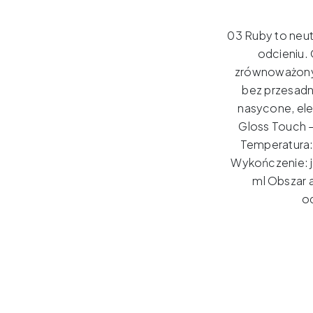
03 Ruby to neu
odcieniu.
zrównoważony
bez przesadn
nasycone, ele
Gloss Touch 
Temperatura: 
Wykończenie: j
ml Obszar a
od