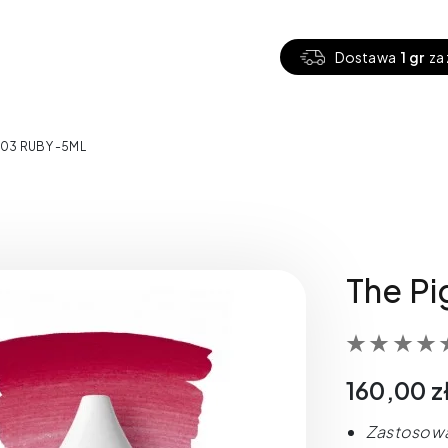
Dostawa
1 gr
za 
 03 RUBY -5ML
The Pi
160,00
z
Zastosowa