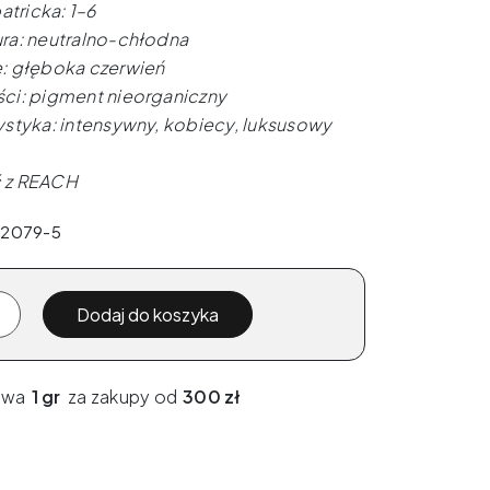
atricka: 1–6
ra: neutralno-chłodna
: głęboka czerwień
ci: pigment nieorganiczny
styka: intensywny, kobiecy, luksusowy
 z REACH
 92079-5
Dodaj do koszyka
awa
1 gr
za zakupy od
300 zł