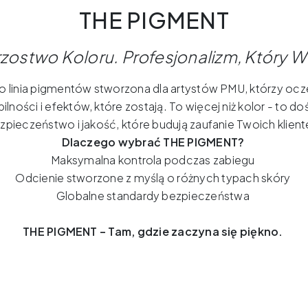
THE PIGMENT
rzostwo
Koloru
.
Profesjonalizm
,
Który
W
 linia pigmentów stworzona dla artystów PMU, którzy ocze
abilności i efektów, które zostają. To więcej niż kolor - to d
zpieczeństwo i jakość, które budują zaufanie Twoich klient
Dlaczego wybrać THE PIGMENT?
Maksymalna kontrola podczas zabiegu
Odcienie stworzone z myślą o różnych typach skóry
Globalne standardy bezpieczeństwa
THE PIGMENT – Tam, gdzie zaczyna się piękno.