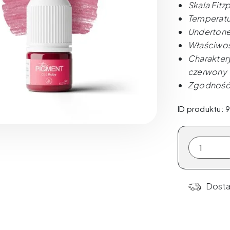
Skala Fitzp
Temperatu
Undertone
Właściwoś
Charaktery
czerwony
Zgodność
ID produktu:
ilość
The
Pigment
-
Dost
03
Ruby
-5ml