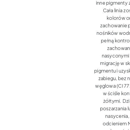
inne pigmenty z
Cała linia 
kolorów o
zachowanie p
nośników wodno
pełną kontro
zachowani
nasyconymi 
migrację w sk
pigmentu i uzy
zabiegu, bez 
węglowa (CI 77
w ściśle kon
żółtymi.
Dzi
poszarzania 
nasycenia,
odcieniem 