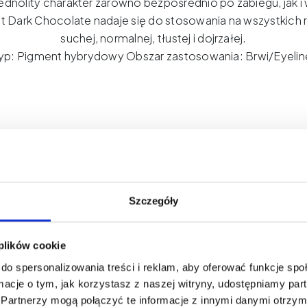
ednolity charakter zarówno bezpośrednio po zabiegu, jak i 
 Dark Chocolate nadaje się do stosowania na wszystkich 
suchej, normalnej, tłustej i dojrzałej.
yp: Pigment hybrydowy Obszar zastosowania: Brwi/Eyelin
THE PIGMENT
Szczegóły
rzostwo
Koloru
.
Profesjonalizm
,
Który
W
 plików cookie
 linia pigmentów stworzona dla artystów PMU, którzy ocze
do spersonalizowania treści i reklam, aby oferować funkcje sp
abilności i efektów, które zostają. To więcej niż kolor - to d
ormacje o tym, jak korzystasz z naszej witryny, udostępniamy p
zpieczeństwo i jakość, które budują zaufanie Twoich klient
Partnerzy mogą połączyć te informacje z innymi danymi otrzym