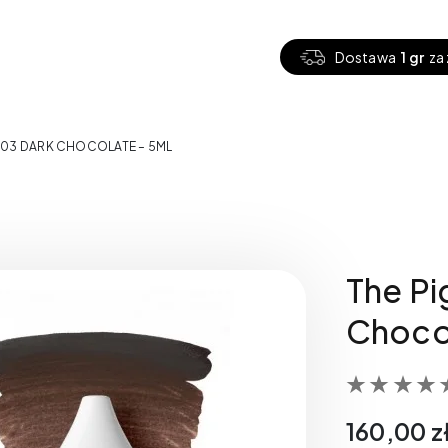
Dostawa
1 gr
za 
– 03 DARK CHOCOLATE – 5ML
The Pi
Choco
160,00
z