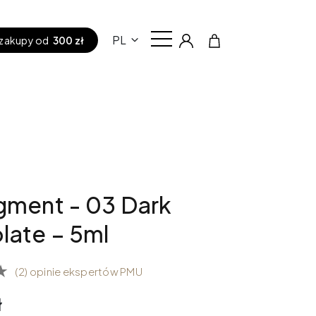
PL
zakupy od
300 zł
gment - 03 Dark
late – 5ml
(2) opinie ekspertów PMU
ł