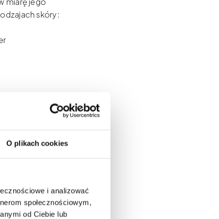
w miarę jego
rodzajach skóry:
er
O plikach cookies
idać
.
kują najwyższej
ołecznościowe i analizować
oświadczenie,
artnerom społecznościowym,
ek.
anymi od Ciebie lub