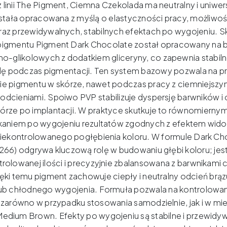
 linii The Pigment, Ciemna Czekolada ma neutralny i uniwer
została opracowana z myślą o elastyczności pracy, możliwoś
raz przewidywalnych, stabilnych efektach po wygojeniu.
Sk
igmentu Pigment Dark Chocolate został opracowany na 
-glikolowych z dodatkiem gliceryny, co zapewnia stabilno
lę podczas pigmentacji.
Ten system bazowy pozwala na p
e pigmentu w skórze, nawet podczas pracy z ciemniejszymi
odcieniami.
Spoiwo PVP stabilizuje dyspersję barwników i 
órze po implantacji.
W praktyce skutkuje to równomierny
skaniem po wygojeniu rezultatów zgodnych z efektem wi
niekontrolowanego pogłębienia koloru.
W formule Dark Cho
266) odgrywa kluczową rolę w budowaniu głębi koloru;
jes
trolowanej ilości i precyzyjnie zbalansowana z barwnikami
ęki temu pigment zachowuje ciepły i neutralny odcień brąz
lub chłodnego wygojenia.
Formuła pozwala na kontrolowa
 zarówno w przypadku stosowania samodzielnie, jak i w mi
Medium Brown.
Efekty po wygojeniu są stabilne i przewidyw