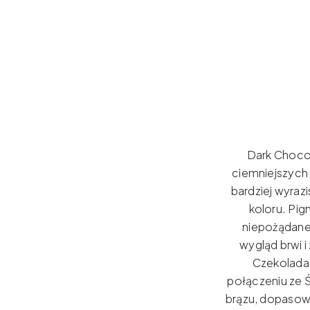
Dark Chocol
ciemniejszych
bardziej wyraz
koloru.
Pigm
niepożądane
wygląd brwi i
Czekolada 
połączeniu ze 
brązu, dopasow