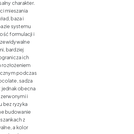
salny charakter.
ci mieszania
ład, baza i
bazie systemu
ść formulacji i
rzewidywalne
, bardziej
ogranicza ich
m rozłożeniem
docznym podczas
colate, sadza
t jednak obecna
 czerwonymi i
u bez ryzyka
ne budowanie
eszankach z
alne, a kolor