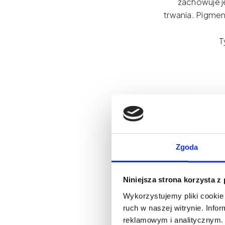
zachowuje j
trwania.
Pigment
T
Zgoda
Mist
Niniejsza strona korzysta z
THE PIGMENT to
Wykorzystujemy pliki cookie 
precyzji, st
ruch w naszej witrynie. Inf
be
reklamowym i analitycznym. 