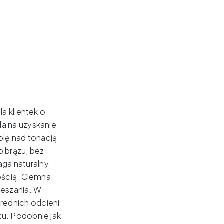
e
a klientek o
a na uzyskanie
olę nad tonacją
 brązu, bez
ga naturalny
ością.
Ciemna
eszania.
W
rednich odcieni
tu.
Podobnie jak