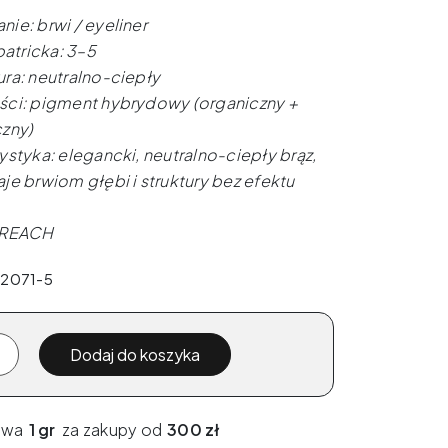
ie: brwi / eyeliner
patricka: 3–5
ra: neutralno-ciepły
ci: pigment hybrydowy (organiczny +
czny)
styka: elegancki, neutralno-ciepły brąz,
je brwiom głębi i struktury bez efektu
 REACH
92071-5
Dodaj do koszyka
awa
1 gr
za zakupy od
300 zł