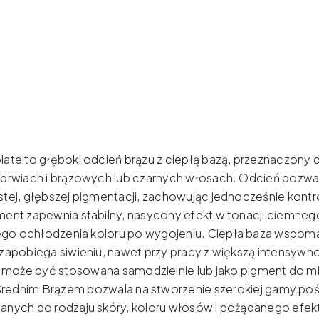
03
Dark
Chocolat
–
5ml
ate to głęboki odcień brązu z ciepłą bazą, przeznaczony dl
 brwiach i brązowych lub czarnych włosach.
Odcień pozwal
istej, głębszej pigmentacji, zachowując jednocześnie kontr
ent zapewnia stabilny, nasycony efekt w tonacji ciemnego
go ochłodzenia koloru po wygojeniu.
Ciepła baza wspoma
 zapobiega siwieniu, nawet przy pracy z większą intensywn
może być stosowana samodzielnie lub jako pigment do mi
Średnim Brązem pozwala na stworzenie szerokiej gamy poś
anych do rodzaju skóry, koloru włosów i pożądanego efek