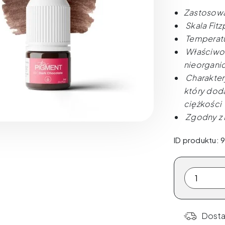
Zastosowan
Skala Fitz
Temperatu
Właściwoś
nieorgani
Charaktery
który doda
ciężkości
Zgodny z
ID produktu: 
ilość
The
Pigment
-
Dost