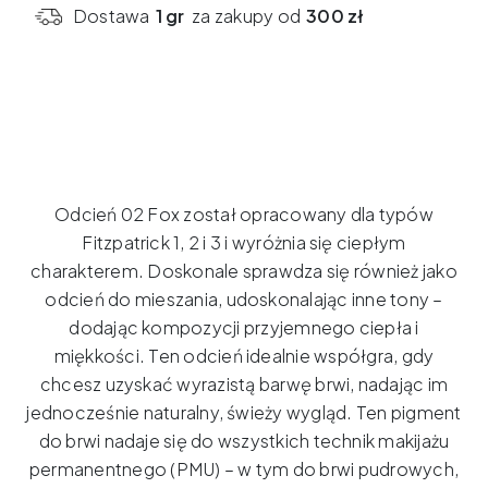
-
Dostawa
1 gr
za zakupy od
300 zł
02
Fox
-
5ml
Odcień 02 Fox został opracowany dla typów
Fitzpatrick 1, 2 i 3 i wyróżnia się ciepłym
charakterem.
Doskonale sprawdza się również jako
odcień do mieszania, udoskonalając inne tony –
dodając kompozycji przyjemnego ciepła i
miękkości.
Ten odcień idealnie współgra, gdy
chcesz uzyskać wyrazistą barwę brwi, nadając im
jednocześnie naturalny, świeży wygląd.
Ten pigment
do brwi nadaje się do wszystkich technik makijażu
permanentnego (PMU) – w tym do brwi pudrowych,