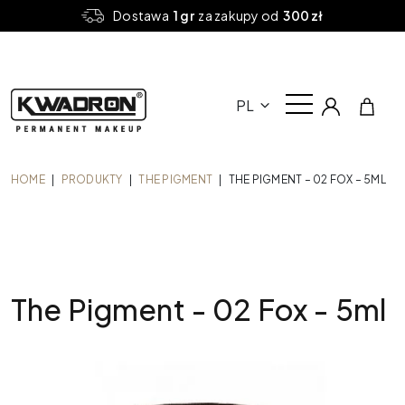
Dostawa
1 gr
za zakupy od
300 zł
PL
HOME
|
PRODUKTY
|
THE PIGMENT
|
THE PIGMENT – 02 FOX – 5ML
The Pigment - 02 Fox - 5ml