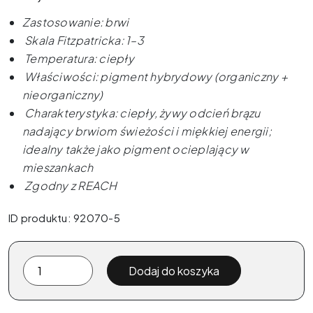
Zastosowanie: brwi
Skala Fitzpatricka: 1–3
Temperatura: ciepły
Właściwości: pigment hybrydowy (organiczny +
nieorganiczny)
Charakterystyka: ciepły, żywy odcień brązu
nadający brwiom świeżości i miękkiej energii;
idealny także jako pigment ocieplający w
mieszankach
Zgodny z REACH
ID produktu: 92070-5
ilość
Dodaj do koszyka
The
Pigment