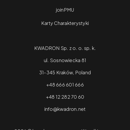
joinPMU
Karty Charakterystyki
KWADRON Sp. z o. o. sp. k.
ul. Sosnowiecka 81
31-345 Kraków, Poland
+48 666 601 666
+48 12 282 70 60
info@kwadron.net