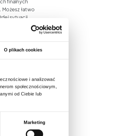
ch finalnych
. Możesz łatwo
dej sytuacji.
pozostanie na
ci montażu zestaw
ak i podczas
Phantom Series
O plikach cookies
regulowana od
76 diod LED
e nakładki na
ołecznościowe i analizować
lacz Instrukcja
artnerom społecznościowym,
anymi od Ciebie lub
Marketing