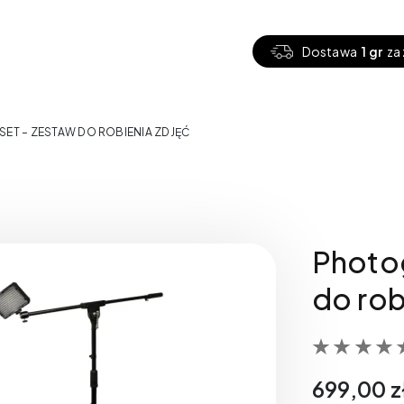
Dostawa
1 gr
za 
ET – ZESTAW DO ROBIENIA ZDJĘĆ
Photo
do rob
699,00
z