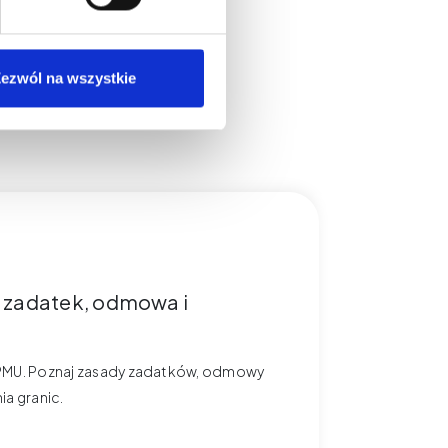
ezwól na wszystkie
, zadatek, odmowa i
 w PMU. Poznaj zasady zadatków, odmowy
ia granic.