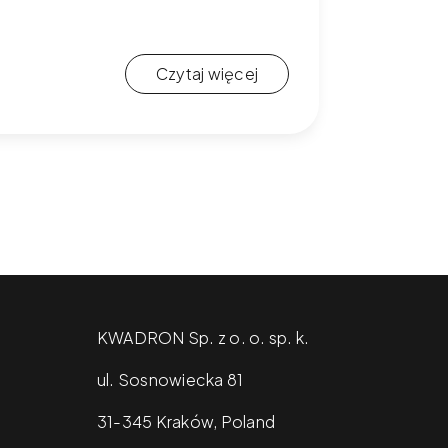
Czytaj więcej
KWADRON Sp. z o. o. sp. k.
ul. Sosnowiecka 81
31-345 Kraków, Poland