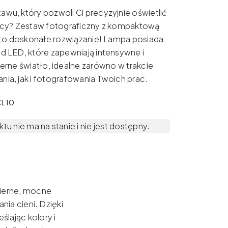
awu, który pozwoli Ci precyzyjnie oświetlić
acy? Zestaw fotograficzny z kompaktową
to doskonałe rozwiązanie! Lampa posiada
od LED, które zapewniają intensywne i
rne światło, idealne zarówno w trakcie
nia, jak i fotografowania Twoich prac.
CL10
u nie ma na stanie i nie jest dostępny.
ierne, mocne
nia cieni. Dzięki
lając kolory i