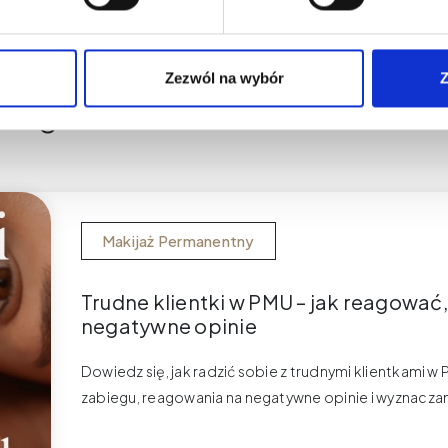
Zezwól na wybór
Z
blogu
Makijaż Permanentny
Trudne klientki w PMU – jak reagować
negatywne opinie
Dowiedz się, jak radzić sobie z trudnymi klientkami
zabiegu, reagowania na negatywne opinie i wyznaczan