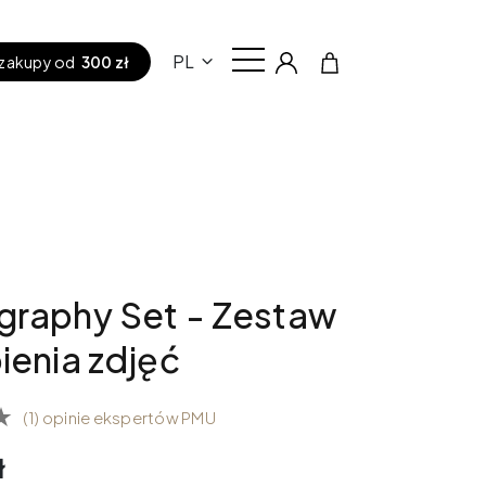
PL
zakupy od
300 zł
graphy Set - Zestaw
ienia zdjęć
(1) opinie ekspertów PMU
ł