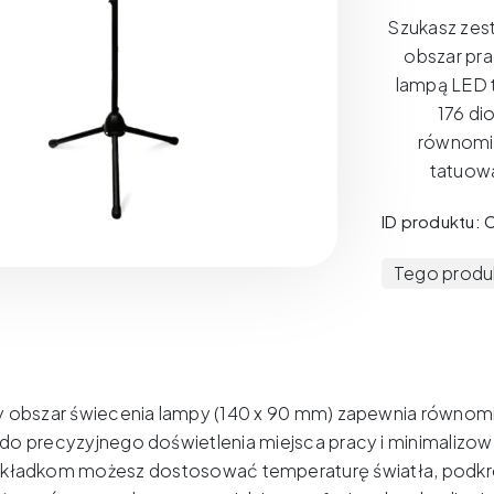
Szukasz zest
obszar pr
lampą LED 
176 di
równomie
tatuowa
ID produktu: 
Tego produkt
obszar świecenia lampy (140 x 90 mm) zapewnia równom
 do precyzyjnego doświetlenia miejsca pracy i minimalizowa
ładkom możesz dostosować temperaturę światła, podkreś