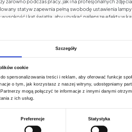
aży zarówno podczas pracy, jak i na profesjonalnych zdjęcia
lowany statyw zapewnia pełną swobodę ustawienia lampy
ysokość i kąt światła, aby uzyskać najlepsze efekty w każ
trukcja statywu i stabilna podstawa gwarantują, że lampa 
dczas dłuższych sesji. Dzięki lekkiej konstrukcji i łatwoś
y do transportu – świetnie sprawdzi się zarówno w studiu, j
rgi czy sesje zdjęciowe.
Dane techniczne:
Model lampy: 
Szczegóły
ry lampy LED: 145x95x33mm Moc: 11W Jasność: 1320LM (
%) Temperatura światła: 3200K–5500K Źródło światła: 1
 plików cookie
45 000 godzin
Zawartość zestawu:
Lampa LED 4 kolorow
do spersonalizowania treści i reklam, aby oferować funkcje sp
ny statyw z solidną podstawą Okulary ochronne z etui Zasi
ormacje o tym, jak korzystasz z naszej witryny, udostępniamy p
obsługi
Partnerzy mogą połączyć te informacje z innymi danymi otrzym
nia z ich usług.
Preferencje
Statystyka