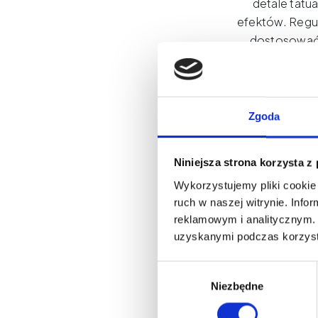
detale tatu
efektów. Regu
dostosować w
Solidna kons
miejscu nawet po
jest wygodn
wyjazdów na ta
Zgoda
PT-176 Wymia
10% do 100
Niniejsza strona korzysta z
Żywotność: 
Wykorzystujemy pliki cookie 
lampę Regulowa
ruch w naszej witrynie. Inf
reklamowym i analitycznym. 
uzyskanymi podczas korzysta
Wybór
Niezbędne
zgody