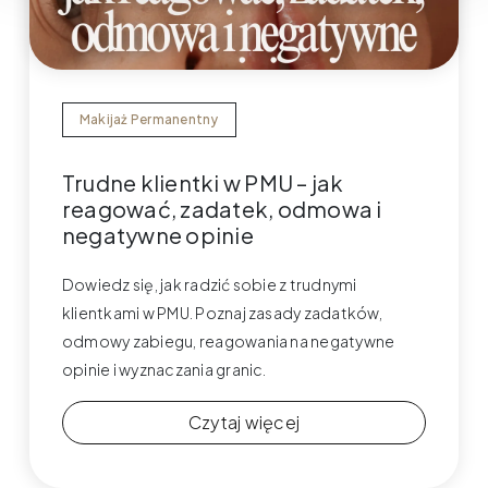
Makijaż Permanentny
Trudne klientki w PMU – jak
reagować, zadatek, odmowa i
negatywne opinie
Dowiedz się, jak radzić sobie z trudnymi
klientkami w PMU. Poznaj zasady zadatków,
odmowy zabiegu, reagowania na negatywne
opinie i wyznaczania granic.
Czytaj więcej