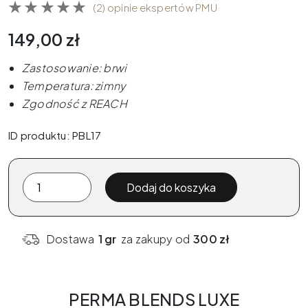
(2) opinie ekspertów PMU
149,00
zł
Zastosowanie: brwi
Temperatura: zimny
Zgodność z REACH
ID produktu: PBL17
ilość
Dodaj do koszyka
Pigment
PMU
Perma
Dostawa
1 gr
za zakupy od
300 zł
Blend
Luxe
-
PERMA BLENDS LUXE
Java