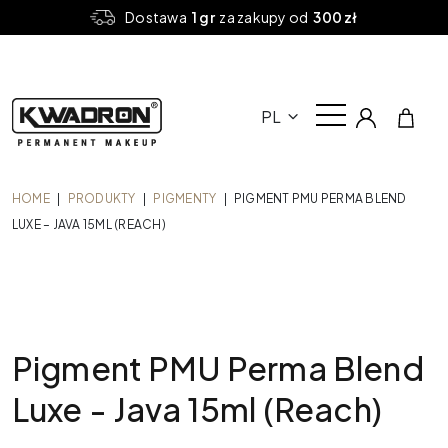
Dostawa
1 gr
za zakupy od
300 zł
PL
HOME
|
PRODUKTY
|
PIGMENTY
|
PIGMENT PMU PERMA BLEND
LUXE – JAVA 15ML (REACH)
Pigment PMU Perma Blend
Luxe - Java 15ml (Reach)