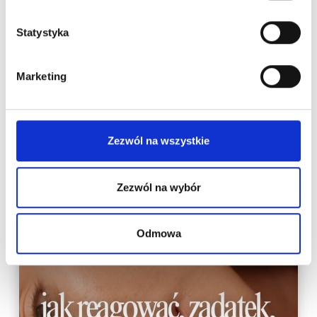
Statystyka
Marketing
Nowości na naszym
blogu
Zezwól na wszystkie
Zezwól na wybór
Odmowa