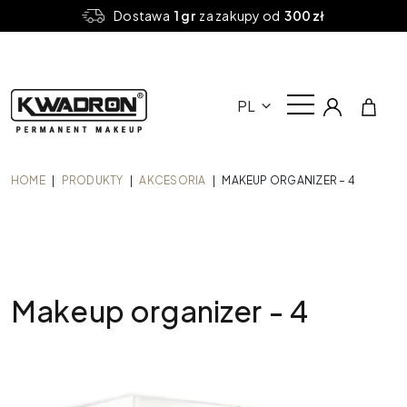
Dostawa
1 gr
za zakupy od
300 zł
PL
HOME
|
PRODUKTY
|
AKCESORIA
|
MAKEUP ORGANIZER – 4
Makeup organizer - 4