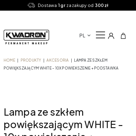
Dostawa
1 gr
za zakupy od
300 zł
PL
HOME
|
PRODUKTY
|
AKCESORIA
|
LAMPA ZE SZKŁEM
POWIĘKSZAJĄCYM WHITE – 10X POWIEKSZENIE + PODSTAWKA
Lampa ze szkłem
powiększającym WHITE -