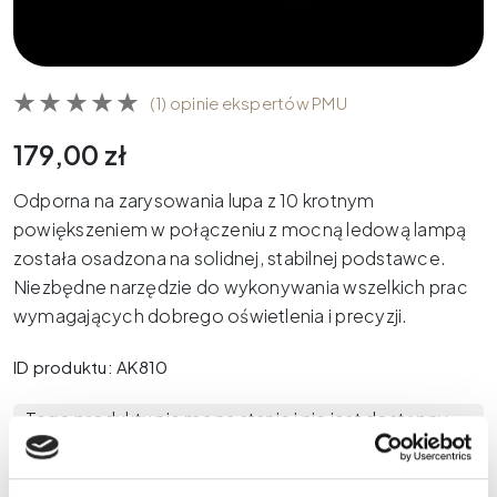
(1) opinie ekspertów PMU
179,00
zł
Odporna na zarysowania lupa z 10 krotnym
powiększeniem w połączeniu z mocną ledową lampą
została osadzona na solidnej, stabilnej podstawce.
Niezbędne narzędzie do wykonywania wszelkich prac
wymagających dobrego oświetlenia i precyzji.
ID produktu: AK810
Tego produktu nie ma na stanie i nie jest dostępny.