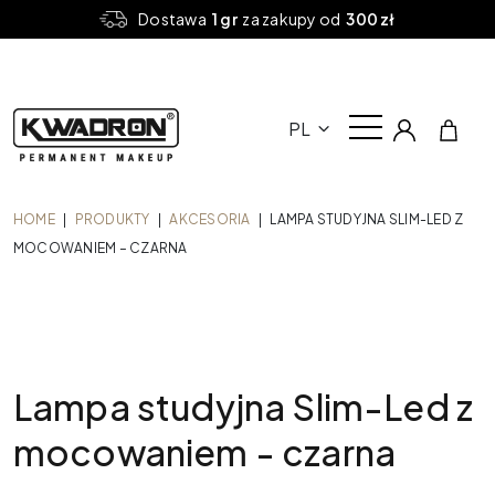
Dostawa
1 gr
za zakupy od
300 zł
PL
HOME
|
PRODUKTY
|
AKCESORIA
|
LAMPA STUDYJNA SLIM-LED Z
MOCOWANIEM – CZARNA
Lampa studyjna Slim-Led z
mocowaniem - czarna