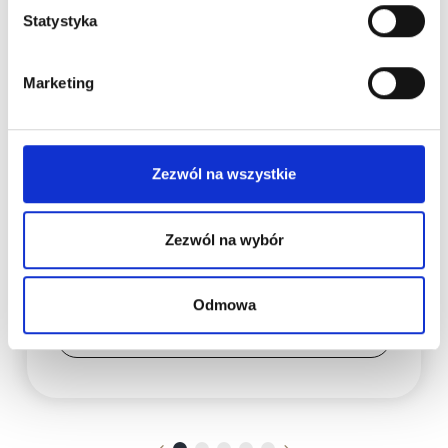
Statystyka
Makijaż Permanentny
Marketing
Trudne klientki w PMU – jak
reagować, zadatek, odmowa i
negatywne opinie
Zezwól na wszystkie
Dowiedz się, jak radzić sobie z trudnymi
klientkami w PMU. Poznaj zasady zadatków,
Zezwól na wybór
odmowy zabiegu, reagowania na negatywne
opinie i wyznaczania granic.
Odmowa
Czytaj więcej