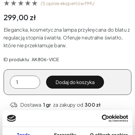
(1) opinie ekspertów PMU
299,00
zł
Elegancka, kosmetyczna lampa przykręcana do blatu z
regulacją stopnia światła. Oferuje neutralne światło,
które nie przekłamuje barw.
ID produktu: AK806-VICE
ilość
Dodaj do koszyka
Lampa
studyjna
Slim-
Dostawa
1 gr
za zakupy od
300 zł
Led
z
mocowaniem
-
Zgoda
Szczegóły
O plikach cookies