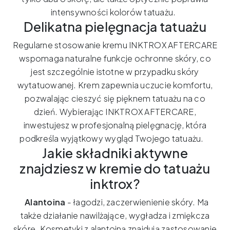
intensywności kolorów tatuażu.
Delikatna pielęgnacja tatuażu
Regularne stosowanie kremu INKTROX AFTERCARE
wspomaga naturalne funkcje ochronne skóry, co
jest szczególnie istotne w przypadku skóry
wytatuowanej. Krem zapewnia uczucie komfortu,
pozwalając cieszyć się pięknem tatuażu na co
dzień. Wybierając INKTROX AFTERCARE,
inwestujesz w profesjonalną pielęgnację, która
podkreśla wyjątkowy wygląd Twojego tatuażu.
Jakie składniki aktywne
znajdziesz w kremie do tatuażu
inktrox?
Alantoina
- łagodzi, zaczerwienienie skóry. Ma
także działanie nawilżające, wygładza i zmiękcza
skórę. Kosmetyki z alantoiną znajdują zastosowanie