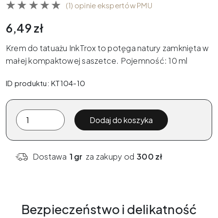
(1) opinie ekspertów PMU
6,49
zł
Krem do tatuażu InkTrox to potęga natury zamknięta w
małej kompaktowej saszetce. Pojemność: 10 ml
ID produktu: KT104-10
ilość
Dodaj do koszyka
Krem
do
pielęgnacji
Dostawa
1 gr
za zakupy od
300 zł
skóry
po
tatuażu
InkTrox
Bezpieczeństwo i delikatność
-