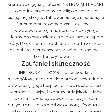
Krem do pielęgnacji tatuażu INKTROX AFTERCARE
10
to produkt stworzony z myślą o bezpiecznej
ml
pielęgnacji skóry wytatuowanej. Jego niedrażniąca
formuła została opracowana tak, aby nie
powodować alergii i nie uczulać, co czyni go
idealnym rozwiązaniem dla osób z każdym typem
skóry. Dzięki starannie dobranym składnikom krem
jest dobrze tolerowany przez skórę, co zapewnia
komfort użytkowania.
Zaufanie i skuteczność
INKTROX AFTERCARE został poddany
szczegółowym testom dermatologicznym, które
potwierdzają jego bezpieczeństwo i skuteczność.
Krem spełnia najwyższe standardy jakości, dzięki
czemu możesz być pewien, że Twoja skóra
otrzymuje najlepszą możliwą ochronę. Produkt nie
tylko dba o skórę, ale także optycznie poprawia