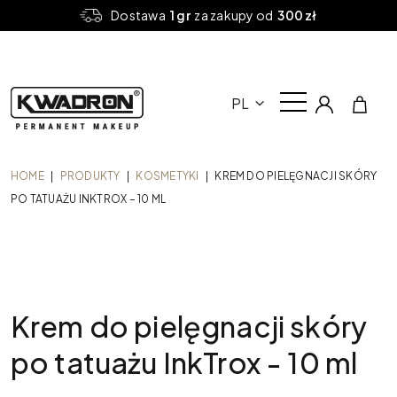
Dostawa
1 gr
za zakupy od
300 zł
PL
HOME
|
PRODUKTY
|
KOSMETYKI
|
KREM DO PIELĘGNACJI SKÓRY
PO TATUAŻU INKTROX – 10 ML
Krem do pielęgnacji skóry
po tatuażu InkTrox - 10 ml