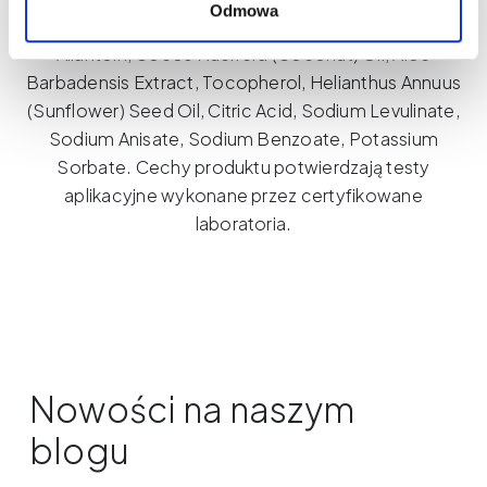
Odmowa
Glycerin, Beeswax (Cera Flava), Cetyl Alcohol,
Allantoin, Cocos Nucifera (Coconut) Oil, Aloe
Barbadensis Extract, Tocopherol, Helianthus Annuus
(Sunflower) Seed Oil, Citric Acid, Sodium Levulinate,
Sodium Anisate, Sodium Benzoate, Potassium
Sorbate. Cechy produktu potwierdzają testy
aplikacyjne wykonane przez certyfikowane
laboratoria.
Nowości na naszym
blogu