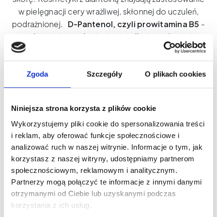
w pielęgnacji cery wrażliwej, skłonnej do uczuleń,
podrażnionej.
D-Pantenol, czyli prowitamina B5
-
substancja ma działanie nie tylko łagodzące i
lecznicze, co zostało udowodnione w literaturze,
ale także łatwiej się rozprowadza na skórze.
Ponadto świetnie nawilża skórę, nadając jej
Zgoda
Szczegóły
O plikach cookies
jędrności i miękkości. Oprócz tego ma działanie
nawilżające, przyspiesza syntezę lipidów, lipoprotein
Niniejsza strona korzysta z plików cookie
i białek.
Olej ze słodkich migdałów
- działa jak
Wykorzystujemy pliki cookie do spersonalizowania treści
naturalny emolient, wygładza oraz nawilżają skórę.
i reklam, aby oferować funkcje społecznościowe i
Łatwo się wchłania, co sprawia, że nie pozostawia
analizować ruch w naszej witrynie. Informacje o tym, jak
na skórze tłustej warstwy. Ma doskonałe
korzystasz z naszej witryny, udostępniamy partnerom
właściwości ujędrniające.
Olej kokosowy
-
społecznościowym, reklamowym i analitycznym.
zawiera witaminy (z grupy B, witamina C) i minerały
Partnerzy mogą połączyć te informacje z innymi danymi
(magnez, potas, wapń i fosfor), oraz cenne kwasy
otrzymanymi od Ciebie lub uzyskanymi podczas
tłuszczowe. Ma właściwości silnie nawilżające,
korzystania z ich usług.
odżywcze, antyseptyczne, co zostało