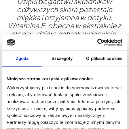
Dzięki bogactwu składników
odżywczych skóra pozostaje
miękka i przyjemna w dotyku.
Witamina E, obecna w ekstrakcie z
aloesu, działa antyoksydacyjnie,
wspiera barierę ochronną skóry i
pomaga utrzymać jej zdrowy
wygląd. Regularne stosowanie
Zgoda
Szczegóły
O plikach cookies
olejku podkreśli intensywność
tatuażu i sprawi, że skóra
Niniejsza strona korzysta z plików cookie
pozostanie zadbana każdego
Wykorzystujemy pliki cookie do spersonalizowania treści
dnia.
i reklam, aby oferować funkcje społecznościowe i
NATURALNY SKŁAD DLA
analizować ruch w naszej witrynie. Informacje o tym, jak
NAJLEPSZEJ PIELĘGNACJI
korzystasz z naszej witryny, udostępniamy partnerom
społecznościowym, reklamowym i analitycznym.
Inktrox Axo składa się wyłącznie z
Partnerzy mogą połączyć te informacje z innymi danymi
naturalnych składników i jest