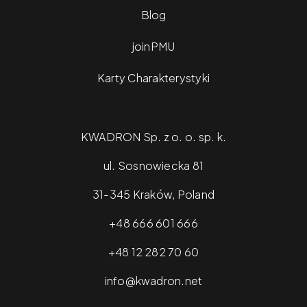
Blog
joinPMU
Karty Charakterystyki
KWADRON Sp. z o. o. sp. k.
ul. Sosnowiecka 81
31-345 Kraków, Poland
+48 666 601 666
+48 12 282 70 60
info@kwadron.net