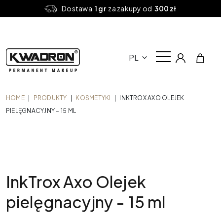
Dostawa
1 gr
za zakupy od
300 zł
PL
HOME
|
PRODUKTY
|
KOSMETYKI
|
INKTROX AXO OLEJEK
PIELĘGNACYJNY – 15 ML
InkTrox Axo Olejek
pielęgnacyjny - 15 ml