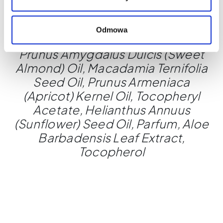
Pojemność: 15 ml
Składniki / Ingredients:
Odmowa
Butyrospermum Parkii (Shea) Oil,
Prunus Amygdalus Dulcis (Sweet
Almond) Oil, Macadamia Ternifolia
Seed Oil, Prunus Armeniaca
(Apricot) Kernel Oil, Tocopheryl
Acetate, Helianthus Annuus
(Sunflower) Seed Oil, Parfum, Aloe
Barbadensis Leaf Extract,
Tocopherol