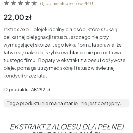
(1) opinie ekspertów PMU
22,00
zł
Inktrox Axo – olejek idealny dla osób, które szukają
delikatnej pielęgnacji tatuażu, szczególnie przy
wymagającej skórze. Jego lekka formuła sprawia, że
łatwo się nakłada, szybko wchłania i nie pozostawia
tłustego filmu. Bogaty w ekstrakt z aloesu i odżywcze
oleje, pomaga utrzymać skórę i tatuaż w świetnej
kondycji przez lata.
ID produktu: AK292-3
Tego produktu nie ma na stanie i nie jest dostępny.
EKSTRAKT Z ALOESU DLA PEŁNEJ