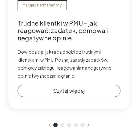
Makijaż Permanentny
Trudne klientki w PMU – jak
reagować, zadatek, odmowa i
negatywne opinie
Dowiedz się, jak radzić sobie z trudnymi
klientkami w PMU. Poznaj zasady zadatków,
odmowy zabiegu, reagowania na negatywne
opinie i wyznaczania granic.
Czytaj więcej