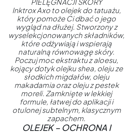
PIELĘGNACJI SKÓRY
Inktrox Axo to olejek do tatuażu,
który pomoże Ci dbać o jego
wygląd na dłużej. Stworzony z
wyselekcjonowanych składników,
które odżywiają i wspierają
naturalną równowagę skóry.
Poczuj moc ekstraktu z aloesu,
kojący dotyk olejku shea, oleju ze
słodkich migdałów, oleju
makadamia oraz oleju z pestek
moreli. Zamknięte w lekkiej
formule, łatwej do aplikacji i
otulonej subtelnym, klasycznym
zapachem.
OLEJEK – OCHRONA I