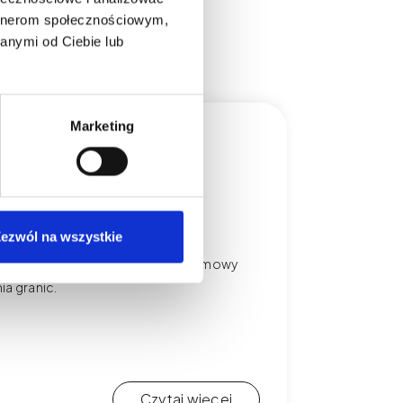
artnerom społecznościowym,
anymi od Ciebie lub
Marketing
, zadatek, odmowa i
ezwól na wszystkie
 w PMU. Poznaj zasady zadatków, odmowy
ia granic.
Czytaj więcej