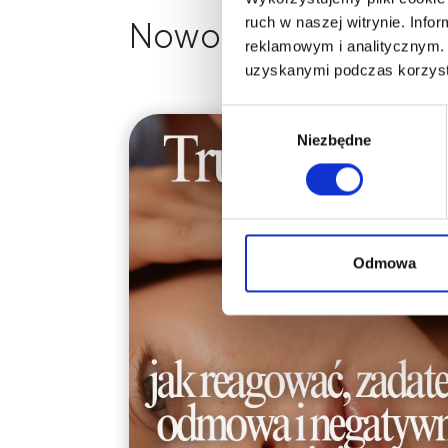
ruch w naszej witrynie. Inf
Nowości na naszym 
reklamowym i analitycznym. 
uzyskanymi podczas korzysta
Wybór
Niezbędne
zgody
Odmowa