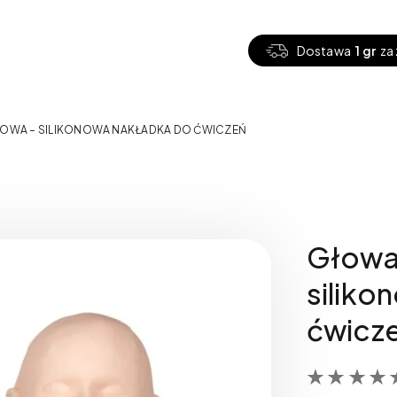
Dostawa
1 gr
za 
OWA – SILIKONOWA NAKŁADKA DO ĆWICZEŃ
Głowa 
siliko
ćwicz