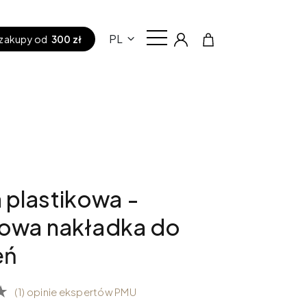
PL
zakupy od
300 zł
plastikowa -
nowa nakładka do
eń
(1) opinie ekspertów PMU