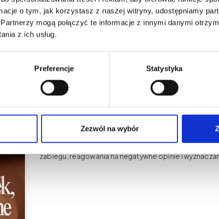
ormacje o tym, jak korzystasz z naszej witryny, udostępniamy p
blogu
Partnerzy mogą połączyć te informacje z innymi danymi otrzym
nia z ich usług.
Preferencje
Statystyka
Makijaż Permanentny
Trudne klientki w PMU – jak reagować
negatywne opinie
Zezwól na wybór
Z
Dowiedz się, jak radzić sobie z trudnymi klientkami
zabiegu, reagowania na negatywne opinie i wyznaczan