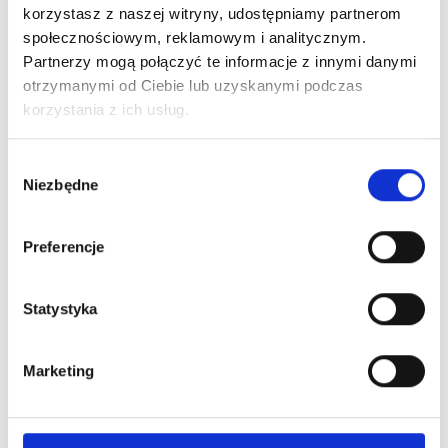
artysty makijażu permanentnego, niezależnie od
korzystasz z naszej witryny, udostępniamy partnerom
poziomu doświadczenia.
społecznościowym, reklamowym i analitycznym.
Partnerzy mogą połączyć te informacje z innymi danymi
otrzymanymi od Ciebie lub uzyskanymi podczas
korzystania z ich usług.
Wybór
Niezbędne
Nowości na naszym
zgody
blogu
Preferencje
Statystyka
Marketing