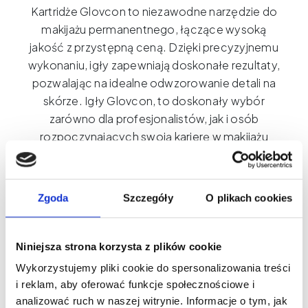
Kartridże Glovcon to niezawodne narzędzie do
makijażu permanentnego, łączące wysoką
jakość z przystępną ceną. Dzięki precyzyjnemu
wykonaniu, igły zapewniają doskonałe rezultaty,
pozwalając na idealne odwzorowanie detali na
skórze. Igły Glovcon, to doskonały wybór
zarówno dla profesjonalistów, jak i osób
rozpoczynających swoją karierę w makijażu
permanentnym. Kartridże do pigmentacji
Glovcon gwarantują stabilną i precyzyjną pracę,
jednocześnie nie obciążając Twojego budżetu.
Zgoda
Szczegóły
O plikach cookies
Zaufaj Glovcon i twórz perfekcyjne efekty!
Dostępne w wielu rozmiarach, kartridże Glovcon
oferują wszechstronność, która doskonale
Niniejsza strona korzysta z plików cookie
sprawdzi się zarówno przy precyzyjnych
Wykorzystujemy pliki cookie do spersonalizowania treści
pracach, jak i przy wypełnieniach. To narzędzia
i reklam, aby oferować funkcje społecznościowe i
stanie się niezastąpionym wyborem dla każdego
analizować ruch w naszej witrynie. Informacje o tym, jak