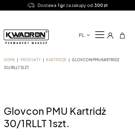
Dostawa
1 gr
za zakupy od
300 zł
PL
HOME
|
PRODUKTY
|
KARTRIDŻE
|
GLOVCON PMU KARTRIDŻ
30/1RLLT 1SZT.
Glovcon PMU Kartridż
30/1RLLT 1szt.