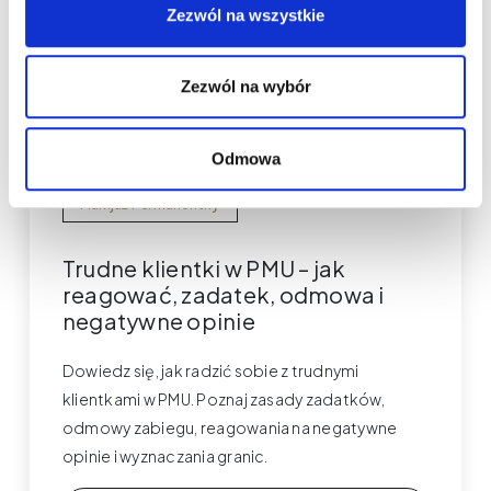
Zezwól na wszystkie
Zezwól na wybór
Odmowa
Makijaż Permanentny
Trudne klientki w PMU – jak
reagować, zadatek, odmowa i
negatywne opinie
Dowiedz się, jak radzić sobie z trudnymi
klientkami w PMU. Poznaj zasady zadatków,
odmowy zabiegu, reagowania na negatywne
opinie i wyznaczania granic.