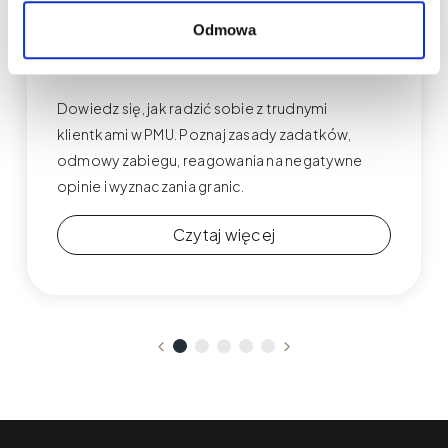
Trudne klientki w PMU – jak
Odmowa
reagować, zadatek, odmowa i
negatywne opinie
Dowiedz się, jak radzić sobie z trudnymi
klientkami w PMU. Poznaj zasady zadatków,
odmowy zabiegu, reagowania na negatywne
opinie i wyznaczania granic.
Czytaj więcej