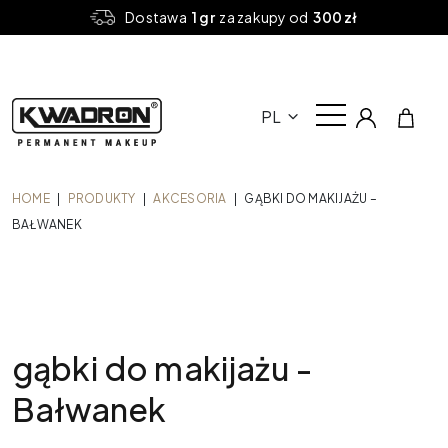
Dostawa
1 gr
za zakupy od
300 zł
PL
HOME
|
PRODUKTY
|
AKCESORIA
|
GĄBKI DO MAKIJAŻU –
BAŁWANEK
gąbki do makijażu -
Bałwanek