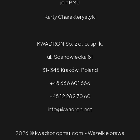
joinPMU
Karty Charakterystyki
KWADRON Sp. z o. o. sp. k.
ul. Sosnowiecka 81
31-345 Kraków, Poland
+48 666 601 666
+48 12 282 70 60
info@kwadron.net
2026 © kwadronopmu.com - Wszelkie prawa