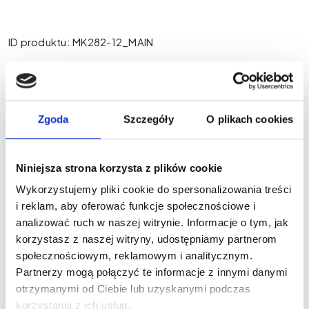
ID produktu: MK282-12_MAIN
color
brown
burgundy
nude
Zgoda
Szczegóły
O plikach cookies
Wyczyść
Wybierz wariant produktu powyżej
Niniejsza strona korzysta z plików cookie
Wykorzystujemy pliki cookie do spersonalizowania treści
i reklam, aby oferować funkcje społecznościowe i
analizować ruch w naszej witrynie. Informacje o tym, jak
korzystasz z naszej witryny, udostępniamy partnerom
społecznościowym, reklamowym i analitycznym.
Partnerzy mogą połączyć te informacje z innymi danymi
Nowości na naszym
otrzymanymi od Ciebie lub uzyskanymi podczas
korzystania z ich usług.