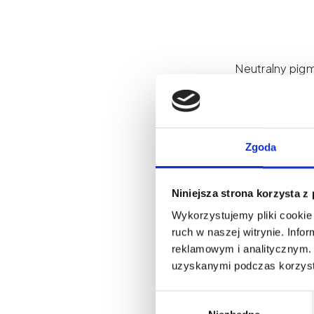
Neutralny pigm
czerwień ust. 
Etalon Mix 
naturalnej 
Hybrydowa fo
Zgoda
uniwersalno
Orbital nadaj
Niniejsza strona korzysta z
temperatury w 
jako baza do 
Wykorzystujemy pliki cookie 
ruch w naszej witrynie. Inf
reklamowym i analitycznym. 
To idealny wy
uzyskanymi podczas korzysta
pracy —
Wybór