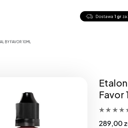
Dostawa
1 gr
za 
AL BY FAVOR 10ML
Etalon
Favor 
289,00
z