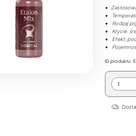
Zastosowa
Temperatu
Rodzaj pi
Krycie: śr
Efekt: pod
Pojemność
ID produktu:
ilość
Etalon
Mix
ORBITAL
Dost
by
Favor
10ml