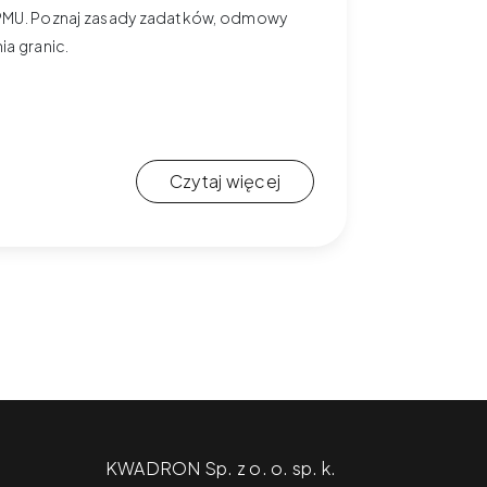
 w PMU. Poznaj zasady zadatków, odmowy
ia granic.
Czytaj więcej
KWADRON Sp. z o. o. sp. k.