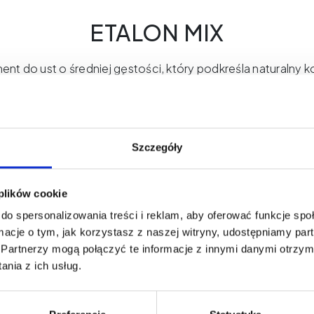
ETALON MIX
ent do ust o średniej gęstości, który podkreśla naturalny k
Idealny do pracy solo oraz jako baza do bardziej intensyw
Orbital by Flavor to neutralny pigment do ust stworzony do 
czerwieni i budowania bardziej wyrazistych, harmonijnych 
rmuła, średnia gęstość oraz zbalansowane nasycenie za
Szczegóły
ść pracy — zarówno samodzielnie, jak i w mieszankach p
e ustom świeży, bardziej intensywny wygląd bez nadmierneg
 plików cookie
stronę chłodnych lub ciepłych tonów. Dzięki temu doskona
tworzenia indywidualnych kompozycji kolorystycznych oraz
do spersonalizowania treści i reklam, aby oferować funkcje sp
finalnej intensywności efektu wygojenia.
ormacje o tym, jak korzystasz z naszej witryny, udostępniamy p
Partnerzy mogą połączyć te informacje z innymi danymi otrzym
bór dla linergistek poszukujących uniwersalnego pigmentu
nia z ich usług.
 od naturalnych efektów nude po bardziej nasycone styliza