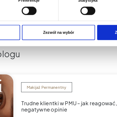
Preferencje
Statystyka
Zezwól na wybór
Z
blogu
Makijaż Permanentny
Trudne klientki w PMU – jak reagować
negatywne opinie