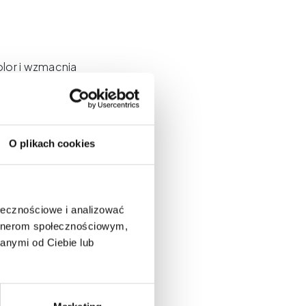
olor i wzmacnia
nych mieszanek.
podkreślania
efektów PMU.
pewniają dużą
O plikach cookies
igmentowych.
o przesunięcia
le sprawdza się
 kontrolowania
ołecznościowe i analizować
artnerom społecznościowym,
anymi od Ciebie lub
 do codziennej
cje ust.