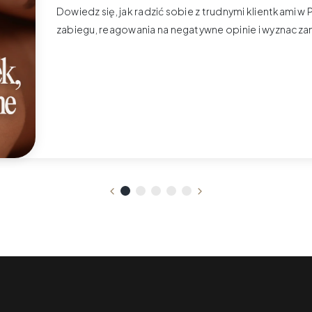
Dowiedz się, jak radzić sobie z trudnymi klientkami
zabiegu, reagowania na negatywne opinie i wyznaczan