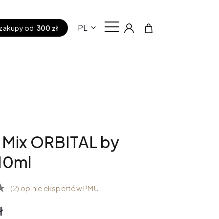
PL
zakupy od
300 zł
 Mix ORBITAL by
10ml
(2) opinie ekspertów PMU
ł