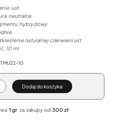
nie: ust
ra: neutralna
gmentu: hybrydowy
ednie
kreślenie naturalnej czerwieni ust
: 10 ml
 ETMU22-10
Dodaj do koszyka
awa
1 gr
za zakupy od
300 zł