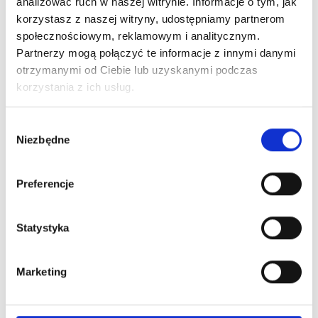
analizować ruch w naszej witrynie. Informacje o tym, jak
bezpieczeństwo i zgodność z europejskimi
korzystasz z naszej witryny, udostępniamy partnerom
normami.
społecznościowym, reklamowym i analitycznym.
Partnerzy mogą połączyć te informacje z innymi danymi
otrzymanymi od Ciebie lub uzyskanymi podczas
korzystania z ich usług.
Wybór
Niezbędne
zgody
Nowości na naszym
blogu
Preferencje
Statystyka
Marketing