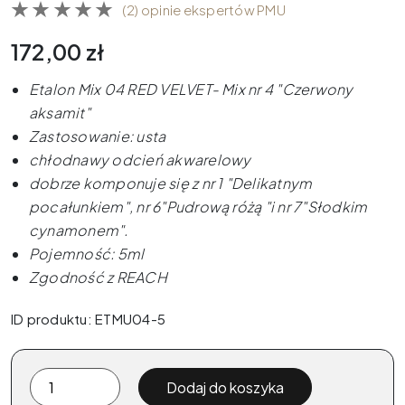
(2) opinie ekspertów PMU
172,00
zł
Etalon Mix 04 RED VELVET- Mix nr 4 "Czerwony
aksamit"
Zastosowanie: usta
chłodnawy odcień akwarelowy
dobrze komponuje się z nr 1 "Delikatnym
pocałunkiem", nr 6"Pudrową różą "i nr 7"Słodkim
cynamonem".
Pojemność: 5ml
Zgodność z REACH
ID produktu: ETMU04-5
ilość
Dodaj do koszyka
Pigment