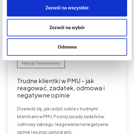
Zezwól na wszystkie
Zezwól na wybór
Odmowa
Makijaż Permanentny
Trudne klientki w PMU – jak
reagować, zadatek, odmowa i
negatywne opinie
Dowiedz się, jak radzić sobie z trudnymi
klientkami w PMU. Poznaj zasady zadatków,
odmowy zabiegu, reagowania na negatywne
opinie i wyznaczania granic.