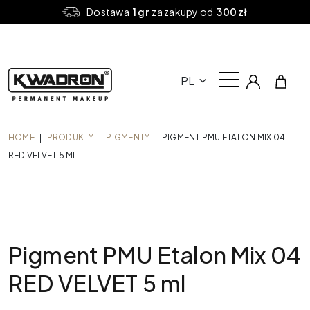
Dostawa
1 gr
za zakupy od
300 zł
PL
HOME
|
PRODUKTY
|
PIGMENTY
|
PIGMENT PMU ETALON MIX 04
RED VELVET 5 ML
Pigment PMU Etalon Mix 04
RED VELVET 5 ml