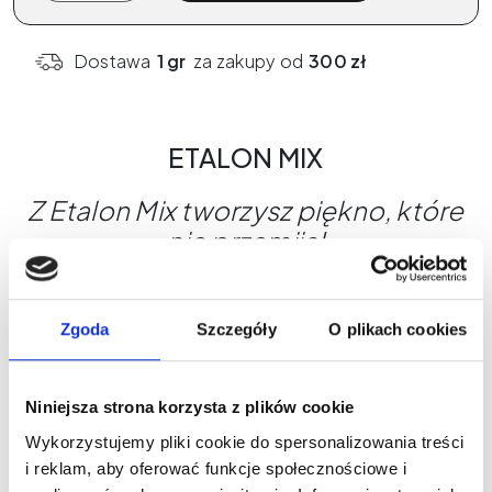
PMU
Etalon
Dostawa
1 gr
za zakupy od
300 zł
Mix
04
RED
ETALON MIX
VELVET
5
Z Etalon Mix tworzysz piękno, które
ml
nie przemija!
Etalon Mix to ceniona na całym świecie linia
pigmentów do makijażu permanentnego. Pigmenty
Zgoda
Szczegóły
O plikach cookies
te wyróżniają się doskonałą trwałością koloru,
łatwością aplikacji oraz możliwością dowolnego
mieszania odcieni. Ich formuła została opracowana
Niniejsza strona korzysta z plików cookie
z myślą o maksymalnym komforcie pracy i
Wykorzystujemy pliki cookie do spersonalizowania treści
satysfakcji klientek. Etalon Mix spełnia wymagania
i reklam, aby oferować funkcje społecznościowe i
rozporządzenia REACH, co gwarantuje