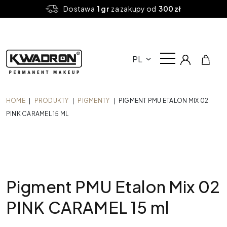
Dostawa
1 gr
za zakupy od
300 zł
PL
HOME
|
PRODUKTY
|
PIGMENTY
|
PIGMENT PMU ETALON MIX 02
PINK CARAMEL 15 ML
Pigment PMU Etalon Mix 02
PINK CARAMEL 15 ml