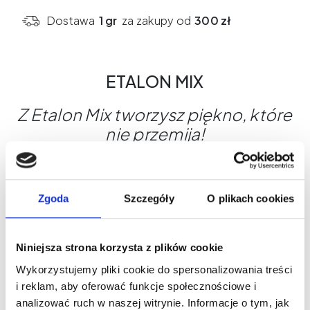
Etalon
Dostawa
1 gr
za zakupy od
300 zł
Mix
02
PINK
ETALON MIX
CARAMEL
15
Z Etalon Mix tworzysz piękno, które
ml
nie przemija!
Etalon Mix to ceniona na całym świecie linia
pigmentów do makijażu permanentnego. Pigmenty
Zgoda
Szczegóły
O plikach cookies
te wyróżniają się doskonałą trwałością koloru,
łatwością aplikacji oraz możliwością dowolnego
mieszania odcieni. Ich formuła została opracowana
Niniejsza strona korzysta z plików cookie
z myślą o maksymalnym komforcie pracy i
Wykorzystujemy pliki cookie do spersonalizowania treści
satysfakcji klientek. Etalon Mix spełnia wymagania
i reklam, aby oferować funkcje społecznościowe i
rozporządzenia REACH, co gwarantuje
analizować ruch w naszej witrynie. Informacje o tym, jak
bezpieczeństwo i zgodność z europejskimi