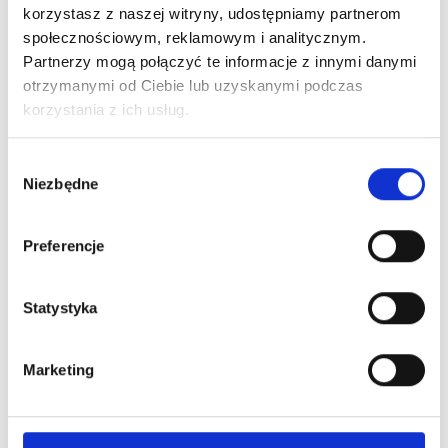
korzystasz z naszej witryny, udostępniamy partnerom
normami.
społecznościowym, reklamowym i analitycznym.
Partnerzy mogą połączyć te informacje z innymi danymi
otrzymanymi od Ciebie lub uzyskanymi podczas
korzystania z ich usług.
Wybór
Niezbędne
Nowości na naszym
zgody
blogu
Preferencje
Statystyka
Marketing