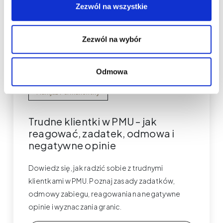
Zezwól na wszystkie
Zezwól na wybór
Odmowa
Makijaż Permanentny
Trudne klientki w PMU – jak
reagować, zadatek, odmowa i
negatywne opinie
Dowiedz się, jak radzić sobie z trudnymi
klientkami w PMU. Poznaj zasady zadatków,
odmowy zabiegu, reagowania na negatywne
opinie i wyznaczania granic.