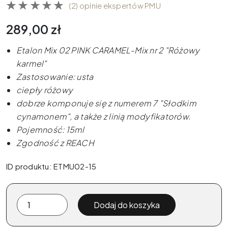
(2) opinie ekspertów PMU
289,00
zł
Etalon Mix 02 PINK CARAMEL-Mix nr 2 "Różowy
karmel"
Zastosowanie: usta
ciepły różowy
dobrze komponuje się z numerem 7 "Słodkim
cynamonem", a także z linią modyfikatorów.
Pojemność: 15ml
Zgodność z REACH
ID produktu: ETMU02-15
ilość
Dodaj do koszyka
Pigment
PMU