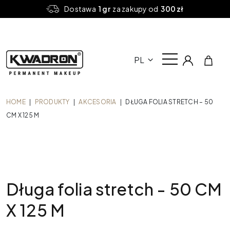
Dostawa
1 gr
za zakupy od
300 zł
PL
HOME
|
PRODUKTY
|
AKCESORIA
|
DŁUGA FOLIA STRETCH – 50
CM X 125 M
Długa folia stretch - 50 CM
X 125 M