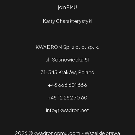
joinPMU
Karty Charakterystyki
KWADRON Sp. z o. o. sp. k.
ul. Sosnowiecka 81
31-345 Kraków, Poland
+48 666 601 666
+48 12 282 70 60
info@kwadron.net
2026 © kwadronopmu.com - Wszelkie prawa